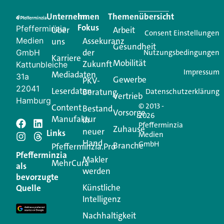
praktische Services und einen einzigartigen Content-
Unternehmen
Im
Themenübersicht
Creator für Ihre Kundenkommunikation. Alles, was
Fokus
Pfefferminzia
Über
Arbeit
Ihren Vertriebsalltag leichter macht. Mit nur einem
Consent Einstellungen
Medien
Assekuranz
uns
Login.
Gesundheit
der
GmbH
Nutzungsbedingungen
Karriere
Mobilität
Zukunft
Jetzt anmelden
Kattunbleiche
Impressum
Mediadaten
31a
Gewerbe
PKV-
22041
Leserdaten
Beratung
Datenschutzerklärung
Vertrieb
Hamburg
© 2013 -
Content
Bestand
Vorsorge
2026
Manufaktur
in
Pfefferminzia
Schreiben Sie einen
Zuhause
neuer
Links
Medien
Hand
GmbH
Branche
Kommentar
Pfefferminzia.Pro
Pfefferminzia
Makler
MehrCura
als
werden
Ihre E-Mail-Adresse wird nicht veröffentlicht.
bevorzugte
Erforderliche Felder sind mit
*
markiert
Künstliche
Quelle
Intelligenz
Kommentar
*
Nachhaltigkeit