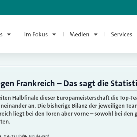
s
Im Fokus
Medien
Services
en Frankreich – Das sagt die Statist
iten Halbfinale dieser Europameisterschaft die Top-
neinander an. Die bisherige Bilanz der jeweiligen Team
reich liegt bei den Toren aber vorne – sowohl bei den 
rten.
09:07 Uhr
Boulevard