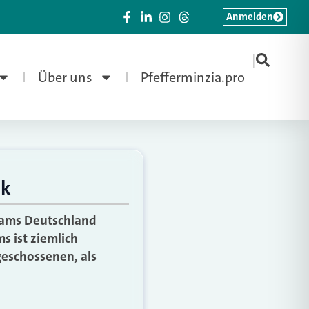
Anmelden
|
Über uns
Pfefferminzia.pro
ik
Teams Deutschland
s ist ziemlich
geschossenen, als