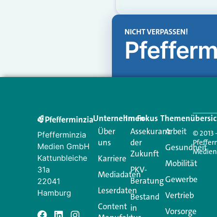
NICHT VERPASSEN!
Pfefferm
Unternehmen
Im Fokus
Themenübersic
Über
Assekuranz
Arbeit
© 2013 
Pfefferminzia
uns
der
Pfeffer
Medien GmbH
Gesundheit
Medie
Zukunft
Kattunbleiche
Karriere
Mobilität
PKV-
31a
Mediadaten
Gewerbe
Beratung
22041
Leserdaten
Hamburg
Vertrieb
Bestand
Content
in
Vorsorge