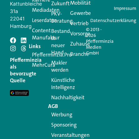
Mobilität
Zukunft
Jetzt anmelden
Kattunbleiche
Impressum
Mediadaten
31a
Gewerbe
PKV-
22041
Leserdaten
Beratung
Datenschutzerklärung
Vertrieb
Hamburg
© 2013 -
Content
Bestand
Vorsorge
2026
Manufaktur
in
Pfefferminzia
Schreiben Sie einen
Zuhause
neuer
Links
Medien
Hand
GmbH
Branche
Kommentar
Pfefferminzia.Pro
Pfefferminzia
Makler
MehrCura
als
werden
Ihre E-Mail-Adresse wird nicht veröffentlicht.
bevorzugte
Erforderliche Felder sind mit
*
markiert
Künstliche
Quelle
Intelligenz
Kommentar
*
Nachhaltigkeit
AGB
Werbung
Sponsoring
Veranstaltungen