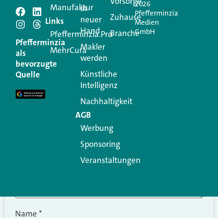
Vorsorge
2026
Manufaktur
in
Pfefferminzia
Schreiben Sie einen
Zuhause
neuer
Links
Medien
Hand
GmbH
Branche
Kommentar
Pfefferminzia.Pro
Pfefferminzia
Makler
MehrCura
als
werden
Ihre E-Mail-Adresse wird nicht veröffentlicht.
bevorzugte
Erforderliche Felder sind mit
*
markiert
Künstliche
Quelle
Intelligenz
Kommentar
*
Nachhaltigkeit
AGB
Werbung
Sponsoring
Veranstaltungen
Name
*