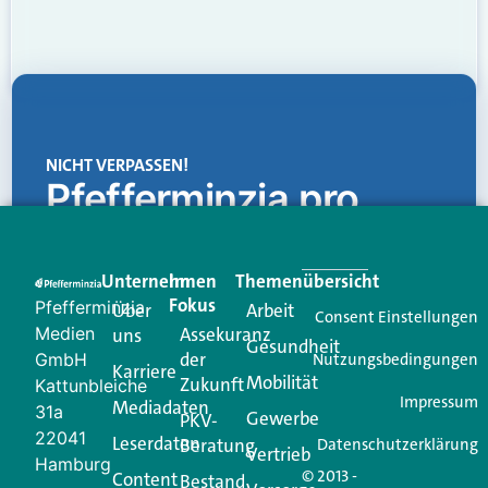
NICHT VERPASSEN!
Pfefferminzia.pro
Eine Plattform, die liefert: aktuelle Informationen,
praktische Services und einen einzigartigen Content-
Unternehmen
Im
Themenübersicht
Creator für Ihre Kundenkommunikation. Alles, was
Fokus
Pfefferminzia
Über
Arbeit
Ihren Vertriebsalltag leichter macht. Mit nur einem
Consent Einstellungen
Medien
Assekuranz
uns
Login.
Gesundheit
der
GmbH
Nutzungsbedingungen
Karriere
Mobilität
Zukunft
Jetzt anmelden
Kattunbleiche
Impressum
Mediadaten
31a
Gewerbe
PKV-
22041
Leserdaten
Beratung
Datenschutzerklärung
Vertrieb
Hamburg
© 2013 -
Content
Bestand