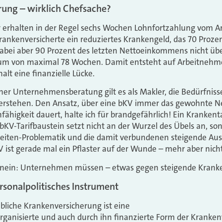
ung – wirklich Chefsache?
 erhalten in der Regel sechs Wochen Lohnfortzahlung vom A
nkenversicherte ein reduziertes Krankengeld, das 70 Prozen
dabei aber 90 Prozent des letzten Nettoeinkommens nicht übe
raum von maximal 78 Wochen. Damit entsteht auf Arbeitnehme
lt eine finanzielle Lücke.
er Unternehmensberatung gilt es als Makler, die Bedürfniss
verstehen. Den Ansatz, über eine bKV immer das gewohnte Ne
fähigkeit dauert, halte ich für brandgefährlich! Ein Krankent
 bKV-Tarifbaustein setzt nicht an der Wurzel des Übels an, so
zeiten-Problematik und die damit verbundenen steigende Ausf
 ist gerade mal ein Pflaster auf der Wunde – mehr aber nicht
nein: Unternehmen müssen – etwas gegen steigende Kranke
rsonalpolitisches Instrument
ebliche Krankenversicherung ist eine
rganisierte und auch durch ihn finanzierte Form der Kranken