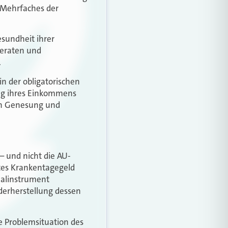
n Mehrfaches der
esundheit ihrer
beraten und
.
n der obligatorischen
ng ihres Einkommens
len Genesung und
 und nicht die AU-
rtes Krankentagegeld
nalinstrument
ederherstellung dessen
e Problemsituation des