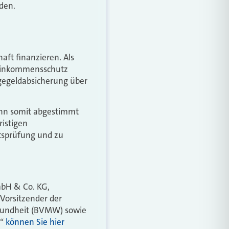
den.
aft finanzieren. Als
 Einkommensschutz
agegeldabsicherung über
ann somit abgestimmt
ristigen
itsprüfung und zu
mbH & Co. KG,
 Vorsitzender der
esundheit (BVMW) sowie
e“
können Sie hier