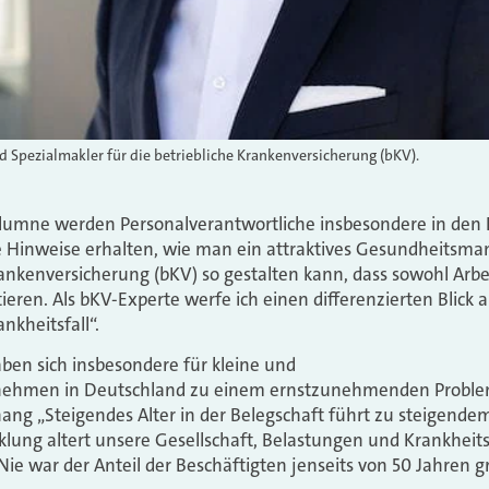
 Spezialmakler für die betriebliche Krankenversicherung (bKV).
lumne werden Personalverantwortliche insbesondere in den
e Hinweise erhalten, wie man ein attraktives Gesundheitsm
rankenversicherung (bKV) so gestalten kann, dass sowohl Arb
tieren. Als bKV-Experte werfe ich einen differenzierten Blick
nkheitsfall“.
en sich insbesondere für kleine und
rnehmen in Deutschland zu einem ernstzunehmenden Problem
g „Steigendes Alter in der Belegschaft führt zu steigende
ung altert unsere Gesellschaft, Belastungen und Krankheitsb
ie war der Anteil der Beschäftigten jenseits von 50 Jahren g