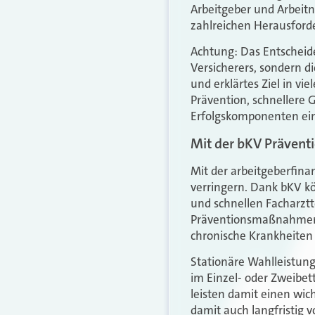
Arbeitgeber und Arbeitn
zahlreichen Herausforde
Achtung: Das Entscheiden
Versicherers, sondern d
und erklärtes Ziel in v
Prävention, schnellere 
Erfolgskomponenten ein
Mit der bKV Präven
Mit der arbeitgeberfina
verringern. Dank bKV k
und schnellen Facharztt
Präventionsmaßnahmen z
chronische Krankheiten
Stationäre Wahlleistung
im Einzel- oder Zweibe
leisten damit einen wic
damit auch langfristig 