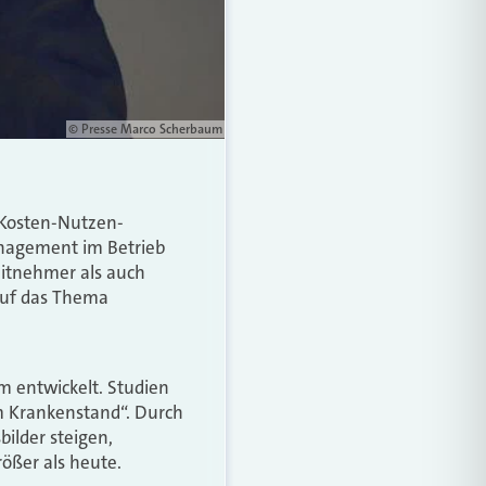
© Presse Marco Scherbaum
 Kosten-Nutzen-
anagement im Betrieb
eitnehmer als auch
 auf das Thema
 entwickelt. Studien
m Krankenstand“. Durch
ilder steigen,
rößer als heute.