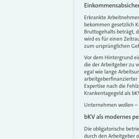
Einkommensabsicher
Erkrankte Arbeitnehmer
bekommen gesetzlich Kra
Bruttogehalts beträgt, 
wird es für einen Zeit
zum ursprünglichen Geha
Vor dem Hintergrund ein
die der Arbeitgeber zu 
egal wie lange Arbeitsun
arbeitgeberfinanzierter
Expertise nach die Fehl
Krankentagegeld als bKV
Unternehmen wollen – 
bKV als modernes pe
Die obligatorische betri
durch den Arbeitgeber o