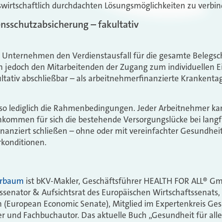
wirtschaftlich durchdachten Lösungsmöglichkeiten zu verbin
sschutzabsicherung – fakultativ
s Unternehmen den Verdienstausfall für die gesamte Belegsch
n jedoch den Mitarbeitenden der Zugang zum individuellen
ltativ abschließbar – als arbeitnehmerfinanzierte Krankent
t so lediglich die Rahmenbedingungen. Jeder Arbeitnehmer k
inkommen für sich die bestehende Versorgungslücke bei langf
finanziert schließen – ohne oder mit vereinfachter Gesundhe
konditionen.
erbaum
ist bKV-Makler, Geschäftsführer HEALTH FOR ALL® G
ssenator & Aufsichtsrat des Europäischen Wirtschaftssenats,
(European Economic Senate), Mitglied im Expertenkreis G
r und Fachbuchautor. Das aktuelle Buch „Gesundheit für all