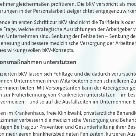
ehmer gleichermaßen profitieren. Die bKV verspricht als mo
rungen in der Personalarbeit zielgerichtet entgegenzuwirke
de im ersten Schritt zur bKV sind nicht die Tarifdetails oder
ie Frage, welche strategische Ausrichtungen der Arbeitgeber 
ielen Unternehmen sind: Senkung der Fehlzeiten – Senkung de
Genesung und bessere medizinische Versorgung der Arbeitneh
es wirkungsvollen bKV-Konzepts.
tionsmaßnahmen unterstützen
nzierten bKV lassen sich Fehltage und die dadurch verursach
önnen Unternehmen ihren Mitarbeitern einen schnelleren Zu
erminen bieten. Mit Vorsorgetarifen kann der Arbeitgeber ge
ur Früherkennung von Krankheiten unterstützen – im beste
 vermeiden – und so auf die Ausfallzeiten im Unternehmen 
en im Krankenhaus, freie Klinikwahl, privatärztliche Behan
ttzimmer verbessern die medizinische Versorgung und Behand
htigen Beitrag zur Prävention und Gesunderhaltung ihrer Be
von niedrigeren krankheitsbedingten Fehlzeiten, kürzeren Aus