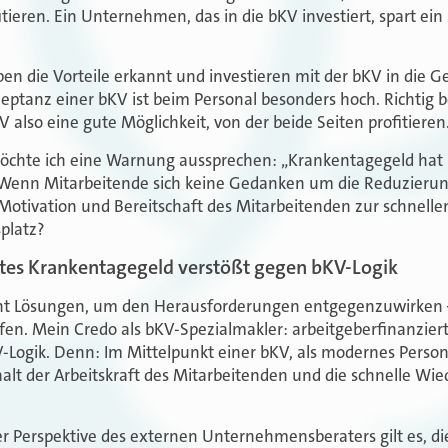
tieren. Ein Unternehmen, das in die bKV investiert, spart ei
 die Vorteile erkannt und investieren mit der bKV in die G
eptanz einer bKV ist beim Personal besonders hoch. Richtig 
V also eine gute Möglichkeit, von der beide Seiten profitieren
öchte ich eine Warnung aussprechen: „Krankentagegeld hat i
 Wenn Mitarbeitende sich keine Gedanken um die Reduzieru
 Motivation und Bereitschaft des Mitarbeitenden zur schnel
platz?
rtes Krankentagegeld verstößt gegen bKV-Logik
cht Lösungen, um den Herausforderungen entgegenzuwirken –
fen. Mein Credo als bKV-Spezialmakler: arbeitgeberfinanzie
-Logik. Denn: Im Mittelpunkt einer bKV, als modernes Perso
rhalt der Arbeitskraft des Mitarbeitenden und die schnelle Wi
r Perspektive des externen Unternehmensberaters gilt es, di