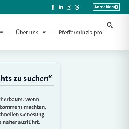
Anmelden
|
Über uns
Pfefferminzia.pro
chts zu suchen“
 Scherbaum. Wenn
inkommens machten,
schnellen Genesung
e näher ausführt.