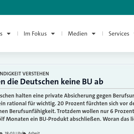
s
Im Fokus
Medien
Services
NDIGKEIT VERSTEHEN
n die Deutschen keine BU ab
schen halten eine private Absicherung gegen Berufsu
in rational für wichtig. 20 Prozent fürchten sich vor d
hen Berufsunfähigkeit. Trotzdem wollen nur 6 Prozen
lf Monaten ein BU-Produkt abschließen. Woran das li
18:03 Uhr
Arbeit