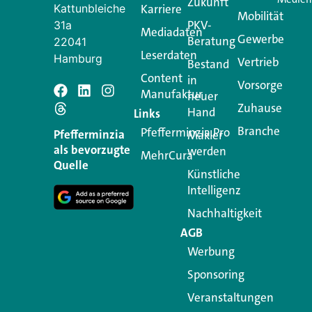
Zukunft
Kattunbleiche
Karriere
Mobilität
PKV-
31a
Mediadaten
Gewerbe
Beratung
22041
Leserdaten
Hamburg
Vertrieb
Bestand
Content
in
Vorsorge
Manufaktur
Schreiben Si
neuer
Zuhause
Hand
Links
Branche
Pfefferminzia.Pro
Ihre E-Mail-Adresse wird n
Pfefferminzia
Makler
als bevorzugte
werden
MehrCura
Kommentar
*
Quelle
Künstliche
Intelligenz
Nachhaltigkeit
AGB
Werbung
Sponsoring
Veranstaltungen