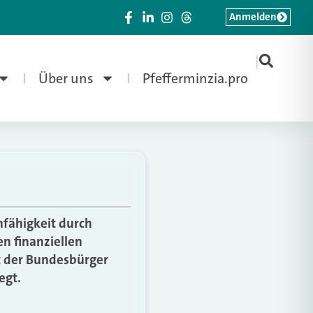
Anmelden
|
Über uns
Pfefferminzia.pro
nfähigkeit durch
en finanziellen
t der Bundesbürger
egt.