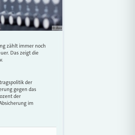
© Axa
ung zählt immer noch
euer. Das zeigt die
v.
ragspolitik der
herung gegen das
rozent der
 Absicherung im