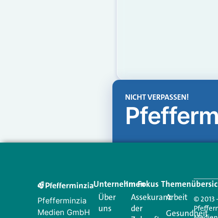
NICHT VERPASSEN!
Pfefferm
Unternehmen
Im Fokus
Themenübersic
Über
Assekuranz
Arbeit
© 2013 
Pfefferminzia
uns
der
Pfeffer
Medien GmbH
Gesundheit
Medie