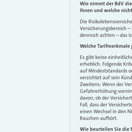
Wie nimmt der BdV die 
Ihnen und welche nich
Die Risikolebensversich
Versicherungsbereich – 
dennoch achten – das ist
Welche Tarifmerkmale g
Es gibt keine einheitli
erheblich. Folgende Krit
auf Mindeststandards od
verzichtet auf sein Kün
Zweitens: Wenn der Vers
Gefahrerhöhung vornimm
davon, ob der Versicher
Fall, dass der Versicher
einen Wechsel in den N
Rauchen aufhört.
Wie beurteilen Sie die