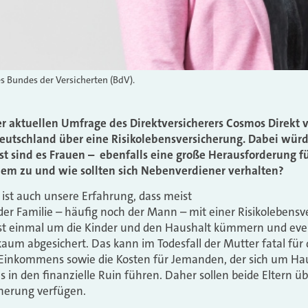
s Bundes der Versicherten (BdV).
er aktuellen Umfrage des Direktversicherers Cosmos Direkt 
Deutschland über eine Risikolebensversicherung. Dabei würd
t sind es Frauen – ebenfalls eine große Herausforderung fü
dem zu und wie sollten sich Nebenverdiener verhalten?
 ist auch unsere Erfahrung, dass meist
er Familie – häufig noch der Mann – mit einer Risikolebensv
 erst einmal um die Kinder und den Haushalt kümmern und eve
kaum abgesichert. Das kann im Todesfall der Mutter fatal für 
s Einkommens sowie die Kosten für Jemanden, der sich um Ha
 in den finanzielle Ruin führen. Daher sollen beide Eltern ü
cherung verfügen.