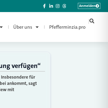
Anmelden
|
Über uns
Pfefferminzia.pro
rung verfügen“
. Insbesondere für
dabei ankommt, sagt
view mit