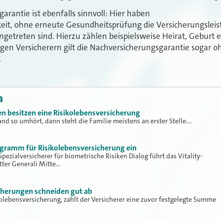
arantie ist ebenfalls sinnvoll: Hier haben
hkeit, ohne erneute Gesundheitsprüfung die Versicherungsle
ngetreten sind. Hierzu zählen beispielsweise Heirat, Geburt 
igen Versicherern gilt die Nachversicherungsgarantie sogar oh
.
a
en besitzen eine Risikolebensversicherung
d so umhört, dann steht die Familie meistens an erster Stelle.…
rogramm für Risikolebensversicherung ein
pezialversicherer für biometrische Risiken Dialog führt das Vitality-
ter Generali Mitte…
cherungen schneiden gut ab
kolebensversicherung, zahlt der Versicherer eine zuvor festgelegte Summe