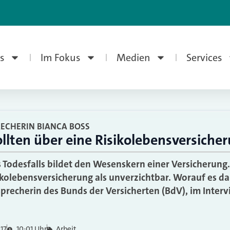
s
Im Fokus
Medien
Services
RECHERIN BIANCA BOSS
ollten über eine Risikolebensversiche
 Todesfalls bildet den Wesenskern einer Versicherung
isikolebensversicherung als unverzichtbar. Worauf es 
sprecherin des Bunds der Versicherten (BdV), im Inter
017
10:01 Uhr
Arbeit