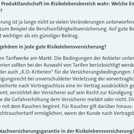
Produktlandschaft im Risikolebensbereich wahr: Welche En
t?
erung ist ja lange nicht so vielen Veränderungen unterworfe
zum Beispiel die Berufsunfähigkeitsversicherung. Auf gute 
 wichtiger als ein günstiger Beitrag.
ehören in jede gute Risikolebensversicherung?
chen Tarifwerke am Markt. Die Bedingungen der Anbieter unter
erien sollten bei der Auswahl von Tarifen berücksichtigt werd
er auch „K.O.-Kriterien“ für die Versicherungsbedingungen: 
digungsrecht bei unverschuldeter Verletzung der vorvertragli
icherte nach Vertragsschluss eine im Vertrag ausdrücklich 
t, verzichtet der Versicherer auf sein Recht zur Kündigun
te die Gefahrerhöhung dem Versicherer meldet oder nicht. Die
te mit dem Rauchen beginnt. Für Raucher gilt darüber hinaus: 
ichtrauchertarif ermöglichen, wenn der Kunde nach Vertrag
 Nachversicherungsgarantie in der Risikolebensversicherung