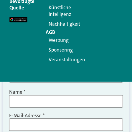
bevorzugte
Erforderliche Felder sind mit
*
markiert
Künstliche
Quelle
Intelligenz
Kommentar
*
Nachhaltigkeit
AGB
Werbung
Sponsoring
Veranstaltungen
Name
*
E-Mail-Adresse
*