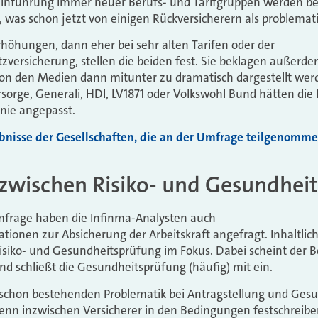
inführung immer neuer Berufs- und Tarifgruppen werden bei
r, was schon jetzt von einigen Rückversicherern als problema
höhungen, dann eher bei sehr alten Tarifen oder der
zversicherung, stellen die beiden fest. Sie beklagen außerdem
 von den Medien dann mitunter zu dramatisch dargestellt wer
rsorge, Generali, HDI, LV1871 oder Volkswohl Bund hätten di
nie angepasst.
bnisse der Gesellschaften, die an der Umfrage teilgenomme
zwischen Risiko- und Gesundhei
sumfrage haben die Infinma-Analysten auch
ationen zur Absicherung der Arbeitskraft angefragt. Inhaltlic
iko- und Gesundheitsprüfung im Fokus. Dabei scheint der Beg
d schließt die Gesundheitsprüfung (häufig) mit ein.
schon bestehenden Problematik bei Antragstellung und Gesu
wenn inzwischen Versicherer in den Bedingungen festschreib