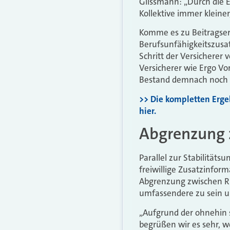
Glissmann: „Durch die E
Kollektive immer kleine
Komme es zu Beitragser
Berufsunfähigkeitszusat
Schritt der Versicherer
Versicherer wie Ergo Vo
Bestand demnach noch 
>> Die kompletten Erge
hier.
Abgrenzung 
Parallel zur Stabilität
freiwillige Zusatzinform
Abgrenzung zwischen Ris
umfassendere zu sein un
„Aufgrund der ohnehin 
begrüßen wir es sehr, 