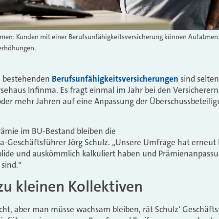
en: Kunden mit einer Berufsunfähigkeitsversicherung können Aufatmen. 
serhöhungen.
i bestehenden
Berufsunfähigkeitsversicherungen
sind selte
ehaus Infinma. Es fragt einmal im Jahr bei den Versicherern 
 oder mehr Jahren auf eine Anpassung der Überschussbeteili
ämie im BU-Bestand bleiben die
-Geschäftsführer Jörg Schulz. „Unsere Umfrage hat erneut be
olide und auskömmlich kalkuliert haben und Prämienanpassu
sind.“
zu kleinen Kollektiven
icht, aber man müsse wachsam bleiben, rät Schulz‘ Geschäfts