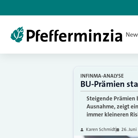
New
INFINMA-ANALYSE
BU-Prämien stab
Steigende Prämien b
Ausnahme, zeigt ein
immer kleineren Ris
Karen Schmidt
26. Juni