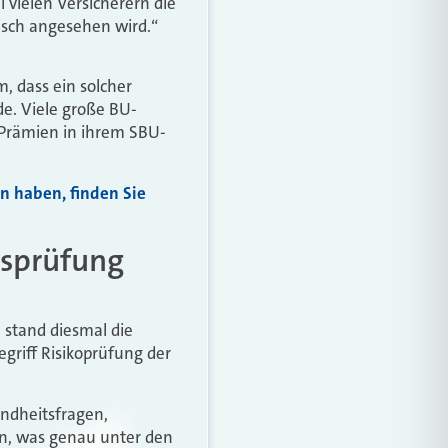
 vielen Versicherern die
tisch angesehen wird.“
, dass ein solcher
de. Viele große BU-
e Prämien in ihrem SBU-
n haben, finden Sie
tsprüfung
h stand diesmal die
riff Risikoprüfung der
ndheitsfragen,
en, was genau unter den