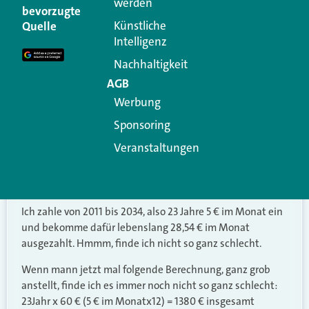
werden
bevorzugte
10.02.2021 um 17:06 Uhr
Pfeffer Paul
sagt:
Künstliche
Quelle
Intelligenz
437k sind wirklich jede Menge Geld! Mal sehen, wie das
Nachhaltigkeit
weitergeht. Interessant ist es auf jeden Fall, vielen Dank.
AGB
Antworten
Werbung
Sponsoring
11.02.2021 um 17:10 Uhr
Veranstaltungen
Bernd Krone
sagt:
Vielleicht verstehe in da was falsch:
Ich zahle von 2011 bis 2034, also 23 Jahre 5 € im Monat ein
und bekomme dafür lebenslang 28,54 € im Monat
ausgezahlt. Hmmm, finde ich nicht so ganz schlecht.
Wenn mann jetzt mal folgende Berechnung, ganz grob
anstellt, finde ich es immer noch nicht so ganz schlecht:
23Jahr x 60 € (5 € im Monatx12) = 1380 € insgesamt