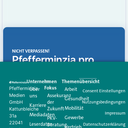
NICHT VERPASSEN!
Pfefferminzia.pro
Eine Plattform, die liefert: aktuelle Informationen,
praktische Services und einen einzigartigen Content-
Unternehmen
Im
Themenübersicht
Creator für Ihre Kundenkommunikation. Alles, was
Fokus
Pfefferminzia
Über
Arbeit
Ihren Vertriebsalltag leichter macht. Mit nur einem
Consent Einstellungen
Medien
Assekuranz
uns
Login.
Gesundheit
der
GmbH
Nutzungsbedingungen
Karriere
Mobilität
Zukunft
Jetzt anmelden
Kattunbleiche
Impressum
Mediadaten
31a
Gewerbe
PKV-
22041
Leserdaten
Beratung
Datenschutzerklärung
Vertrieb