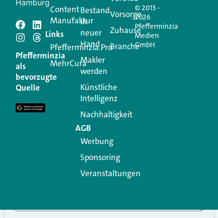
Hamburg
© 2013 -
Content
Bestand
Vorsorge
2026
Manufaktur
in
Pfefferminzia
Schreiben Sie einen
Zuhause
neuer
Links
Medien
Hand
GmbH
Branche
Kommentar
Pfefferminzia.Pro
Pfefferminzia
Makler
MehrCura
als
werden
Ihre E-Mail-Adresse wird nicht veröffentlicht.
bevorzugte
Erforderliche Felder sind mit
*
markiert
Künstliche
Quelle
Intelligenz
Kommentar
*
Nachhaltigkeit
AGB
Werbung
Sponsoring
Veranstaltungen