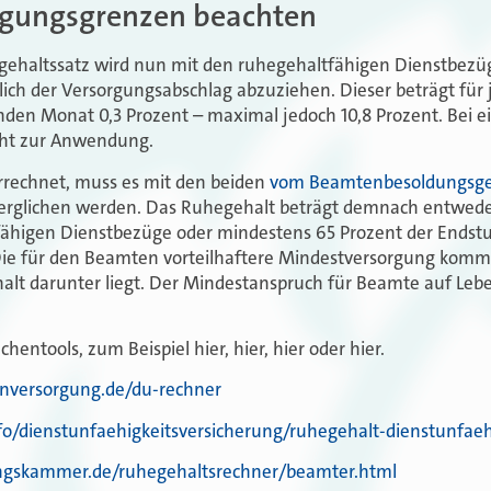
rgungsgrenzen beachten
gehaltssatz wird nun mit den ruhegehaltfähigen Dienstbezüge
ßlich der Versorgungsabschlag abzuziehen. Dieser beträgt für 
nden Monat 0,3 Prozent – maximal jedoch 10,8 Prozent. Bei e
cht zur Anwendung.
rrechnet, muss es mit den beiden
vom Beamtenbesoldungsges
erglichen werden. Das Ruhegehalt beträgt demnach entwede
fähigen Dienstbezüge oder mindestens 65 Prozent der Endstu
ie für den Beamten vorteilhaftere Mindestversorgung kommt
lt darunter liegt. Der Mindestanspruch für Beamte auf Leben
hentools, zum Beispiel hier, hier, hier oder hier.
nversorgung.de/du-rechner
fo/dienstunfaehigkeitsversicherung/ruhegehalt-dienstunfaeh
ungskammer.de/ruhegehaltsrechner/beamter.html