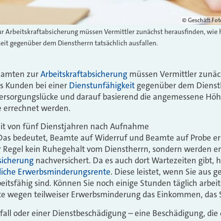
© Geschäft Foto
r Arbeitskraftabsicherung müssen Vermittler zunächst herausfinden, wie 
eit gegenüber dem Dienstherrn tatsächlich ausfallen.
Beamten zur
Arbeitskraftabsicherung
müssen Vermittler zunäc
es Kunden bei einer
Dienstunfähigkeit
gegenüber dem Diensth
 Versorgungslücke und darauf basierend die angemessene Höh
e errechnet werden.
eit von fünf Dienstjahren nach Aufnahme
Das bedeutet, Beamte auf Widerruf und Beamte auf Probe er
r Regel kein Ruhegehalt vom Dienstherrn, sondern werden en
sicherung
nachversichert. Da es auch dort Wartezeiten gibt, ha
tliche Erwerbsminderungsrente
.
Diese leistet, wenn Sie aus g
itsfähig sind. Können Sie noch einige Stunden täglich arbeit
 wegen teilweiser Erwerbsminderung das Einkommen, das Sie
fall oder einer Dienstbeschädigung – eine Beschädigung, d