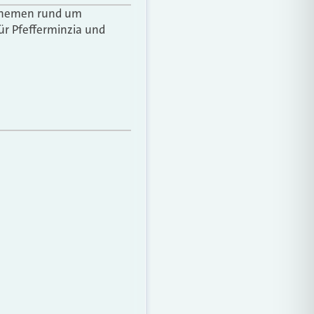
r Themen rund um
ür Pfefferminzia und