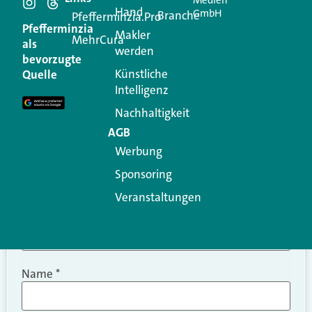
Hand
GmbH
Branche
Kommentar
Pfefferminzia.Pro
Pfefferminzia
Makler
MehrCura
als
werden
Ihre E-Mail-Adresse wird nicht veröffentlicht.
bevorzugte
Erforderliche Felder sind mit
*
markiert
Künstliche
Quelle
Intelligenz
Kommentar
*
Nachhaltigkeit
AGB
Werbung
Sponsoring
Veranstaltungen
Name
*