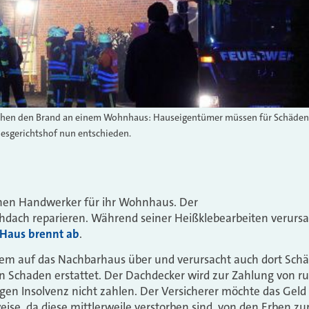
öschen den Brand an einem Wohnhaus: Hauseigentümer müssen für Schäde
esgerichtshof nun entschieden.
nen Handwerker für ihr Wohnhaus. Der
chdach reparieren. Während seiner Heißklebearbeiten verursac
 Haus brennt ab
.
dem auf das Nachbarhaus über und verursacht auch dort Schäd
en Schaden erstattet. Der Dachdecker wird zur Zahlung von r
egen Insolvenz nicht zahlen. Der Versicherer möchte das Gel
se, da diese mittlerweile verstorben sind, von den Erben zu