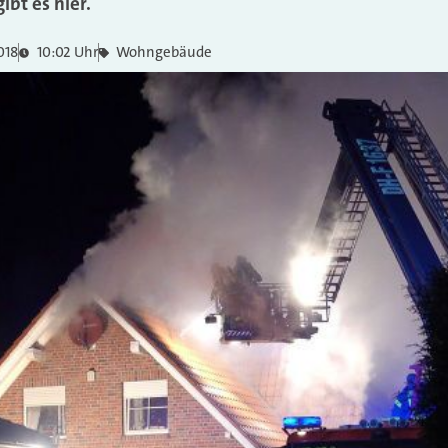
bt es hier.
018
10:02 Uhr
Wohngebäude