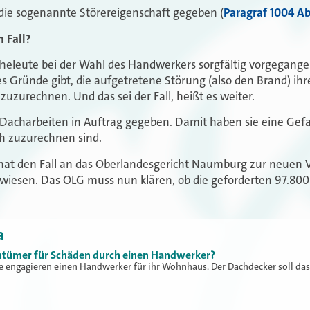
die sogenannte Störereigenschaft gegeben (
Paragraf 1004 Ab
 Fall?
e Eheleute bei der Wahl des Handwerkers sorgfältig vorgegang
es Gründe gibt, die aufgetretene Störung (also den Brand) ih
uzurechnen. Und das sei der Fall, heißt es weiter.
 Dacharbeiten in Auftrag gegeben. Damit haben sie eine Gef
ch zuzurechnen sind.
hat den Fall an das Oberlandesgericht Naumburg zur neuen
iesen. Das OLG muss nun klären, ob die geforderten 97.800 
a
tümer für Schäden durch einen Handwerker?
e engagieren einen Handwerker für ihr Wohnhaus. Der Dachdecker soll das