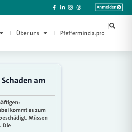
Anmelden
|
Über uns
Pfefferminzia.pro
r Schaden am
äftigen:
abei kommt es zum
 beschädigt. Müssen
. Die