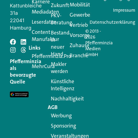
Karriere
Mobilität
Zukunft
Jetzt anmelden
Kattunbleiche
Impressum
Mediadaten
31a
Gewerbe
PKV-
22041
Leserdaten
Beratung
Datenschutzerklärung
Vertrieb
Hamburg
© 2013 -
Content
Bestand
Vorsorge
2026
Manufaktur
in
Pfefferminzia
Schreiben Sie einen
Zuhause
neuer
Links
Medien
Hand
GmbH
Branche
Kommentar
Pfefferminzia.Pro
Pfefferminzia
Makler
MehrCura
als
werden
Ihre E-Mail-Adresse wird nicht veröffentlicht.
bevorzugte
Erforderliche Felder sind mit
*
markiert
Künstliche
Quelle
Intelligenz
Kommentar
*
Nachhaltigkeit
AGB
Werbung
Sponsoring
Veranstaltungen