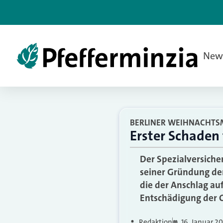
New
BERLINER WEIHNACHTS
Erster Schaden 
Der Spezialversiche
seiner Gründung den
die der Anschlag au
Entschädigung der O
Redaktion
16. Januar 20