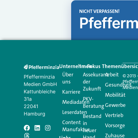
NICHT VERPASSEN!
Pfefferm
Unternehmen
Im Fokus
Themenübersic
Über
Assekuranz
Arbeit
© 2013 
Pfefferminzia
uns
der
Pfeffer
Medien GmbH
Gesundheit
Medie
Zukunft
Kattunbleiche
Karriere
Mobilität
PKV-
31a
Mediadaten
Gewerbe
Beratung
22041
Leserdaten
Hamburg
Vertrieb
Bestand
Content
in
Vorsorge
Manufaktur
Schreiben Si
neuer
Zuhause
Hand
Links