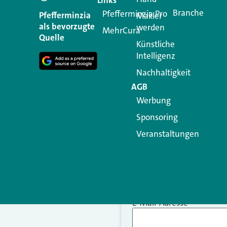
Branche
Pfefferminzia.Pro
Ihre E-Mail-Adresse wird n
Pfefferminzia
Makler
als bevorzugte
werden
MehrCura
Kommentar
*
Quelle
Künstliche
Intelligenz
Nachhaltigkeit
AGB
Werbung
Sponsoring
Veranstaltungen
Name
*
E-Mail-Adresse
*