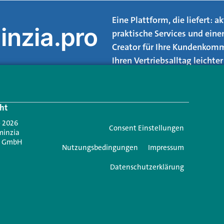
Eine Plattform, die liefert: 
inzia.pro
praktische Services und eine
Creator für Ihre Kundenkomm
Ihren Vertriebsalltag leicht
Login.
ht
Jetzt anmelden
- 2026
Consent Einstellungen
minzia
n GmbH
Nutzungsbedingungen
Impressum
Datenschutzerklärung
e einen Kommentar