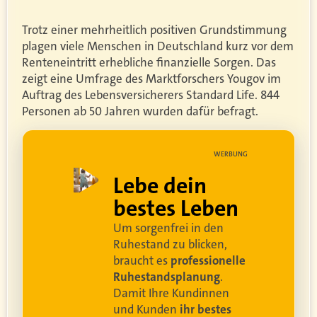
Trotz einer mehrheitlich positiven Grundstimmung
plagen viele Menschen in Deutschland kurz vor dem
Renteneintritt erhebliche finanzielle Sorgen. Das
zeigt eine Umfrage des Marktforschers Yougov im
Auftrag des Lebensversicherers Standard Life. 844
Personen ab 50 Jahren wurden dafür befragt.
UNG
WERBUNG
ell
Lebe dein
rei
bestes Leben
Um sorgenfrei in den
and
Ruhestand zu blicken,
braucht es
professionelle
Ruhestandsplanung
.
Damit Ihre Kundinnen
ren
und Kunden
ihr bestes