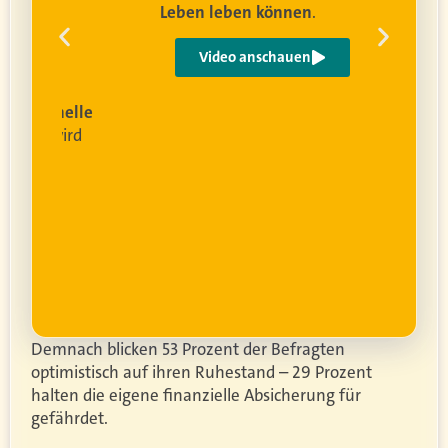
Leben leben können
.
 um
e
Video anschauen
ist
rofessionelle
lanung
wird
ung
er.
Demnach blicken 53 Prozent der Befragten
optimistisch auf ihren Ruhestand – 29 Prozent
halten die eigene finanzielle Absicherung für
gefährdet.