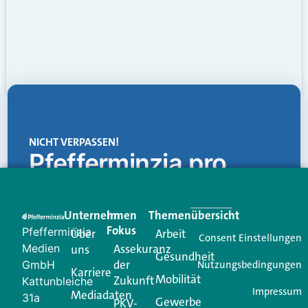
NICHT VERPASSEN!
Pfefferminzia.pro
Eine Plattform, die liefert: aktuelle Informationen,
praktische Services und einen einzigartigen Content-
Unternehmen
Im
Themenübersicht
Creator für Ihre Kundenkommunikation. Alles, was
Fokus
Pfefferminzia
Über
Arbeit
Ihren Vertriebsalltag leichter macht. Mit nur einem
Consent Einstellungen
Medien
Assekuranz
uns
Login.
Gesundheit
der
GmbH
Nutzungsbedingungen
Karriere
Mobilität
Zukunft
Jetzt anmelden
Kattunbleiche
Impressum
Mediadaten
31a
Gewerbe
PKV-