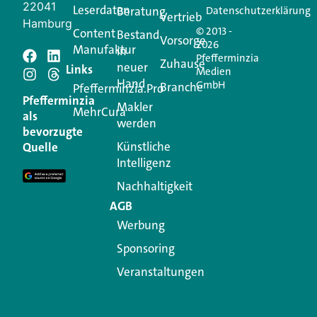
22041
Leserdaten
Beratung
Datenschutzerklärung
Vertrieb
Hamburg
© 2013 -
Content
Bestand
Vorsorge
2026
Manufaktur
in
Pfefferminzia
Schreiben Sie einen
Zuhause
neuer
Links
Medien
Hand
GmbH
Branche
Kommentar
Pfefferminzia.Pro
Pfefferminzia
Makler
MehrCura
als
werden
Ihre E-Mail-Adresse wird nicht veröffentlicht.
bevorzugte
Erforderliche Felder sind mit
*
markiert
Künstliche
Quelle
Intelligenz
Kommentar
*
Nachhaltigkeit
AGB
Werbung
Sponsoring
Veranstaltungen