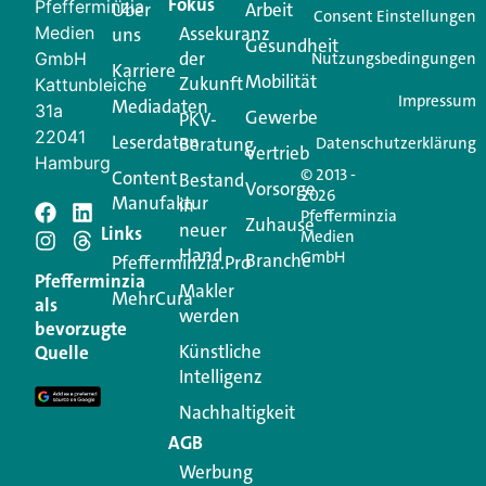
Fokus
Pfefferminzia
Über
Arbeit
Ihren Vertriebsalltag leichter macht. Mit nur einem
Consent Einstellungen
Medien
Assekuranz
uns
Login.
Gesundheit
der
GmbH
Nutzungsbedingungen
Karriere
Mobilität
Zukunft
Jetzt anmelden
Kattunbleiche
Impressum
Mediadaten
31a
Gewerbe
PKV-
22041
Leserdaten
Beratung
Datenschutzerklärung
Vertrieb
Hamburg
© 2013 -
Content
Bestand
Vorsorge
2026
Manufaktur
in
Pfefferminzia
Schreiben Sie einen
Zuhause
neuer
Links
Medien
Hand
GmbH
Branche
Kommentar
Pfefferminzia.Pro
Pfefferminzia
Makler
MehrCura
als
werden
Ihre E-Mail-Adresse wird nicht veröffentlicht.
bevorzugte
Erforderliche Felder sind mit
*
markiert
Künstliche
Quelle
Intelligenz
Kommentar
*
Nachhaltigkeit
AGB
Werbung