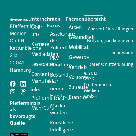
Eine Plattform, die liefert: aktuelle Informationen,
praktische Services und einen einzigartigen Content-
Unternehmen
Im
Themenübersicht
Creator für Ihre Kundenkommunikation. Alles, was
Fokus
Pfefferminzia
Über
Arbeit
Ihren Vertriebsalltag leichter macht. Mit nur einem
Consent Einstellungen
Medien
Assekuranz
uns
Login.
Gesundheit
der
GmbH
Nutzungsbedingungen
Karriere
Mobilität
Zukunft
Jetzt anmelden
Kattunbleiche
Impressum
Mediadaten
31a
Gewerbe
PKV-
22041
Leserdaten
Beratung
Datenschutzerklärung
Vertrieb
Hamburg
© 2013 -
Content
Bestand
Vorsorge
2026
Manufaktur
in
Pfefferminzia
Schreiben Sie einen
Zuhause
neuer
Links
Medien
Hand
GmbH
Branche
Kommentar
Pfefferminzia.Pro
Pfefferminzia
Makler
MehrCura
als
werden
Ihre E-Mail-Adresse wird nicht veröffentlicht.
bevorzugte
Erforderliche Felder sind mit
*
markiert
Künstliche
Quelle
Intelligenz
Kommentar
*