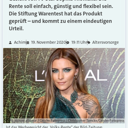
Rente soll einfach, günstig und flexibel sein.
Die Stiftung Warentest hat das Produkt
geprüft – und kommt zu einem eindeutigen
Urteil.
Achim
19. November 2020
19:11 Uhr
Altersvorsorge
© picture alliance / Geisler-Fotopress | Christopher Tamcke/Geisler-Fotopress
Ist das Werbegesicht der „Volks-Rente“ der Bild-Zeitung: