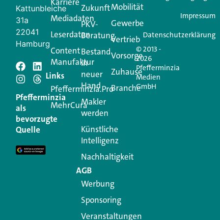
Karriere
Mobilität
Zukunft
Jetzt anmelden
Kattunbleiche
Impressum
Mediadaten
31a
Gewerbe
PKV-
22041
Leserdaten
Beratung
Datenschutzerklärung
Vertrieb
Hamburg
© 2013 -
Content
Bestand
Vorsorge
2026
Manufaktur
in
Pfefferminzia
Schreiben Sie einen
Zuhause
neuer
Links
Medien
Hand
GmbH
Branche
Kommentar
Pfefferminzia.Pro
Pfefferminzia
Makler
MehrCura
als
werden
Ihre E-Mail-Adresse wird nicht veröffentlicht.
bevorzugte
Erforderliche Felder sind mit
*
markiert
Künstliche
Quelle
Intelligenz
Kommentar
*
Nachhaltigkeit
AGB
Werbung
Sponsoring
Veranstaltungen