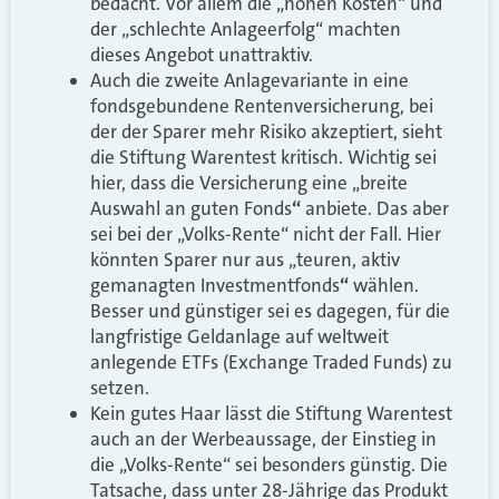
bedacht. Vor allem die „hohen Kosten“ und
der „schlechte Anlageerfolg“ machten
dieses Angebot unattraktiv.
Auch die zweite Anlagevariante in eine
fonds­gebundene Renten­versicherung, bei
der der Sparer mehr Risiko akzeptiert, sieht
die Stiftung Warentest kritisch. Wichtig sei
hier, dass die Versicherung eine „breite
Auswahl an guten Fonds
“
anbiete. Das aber
sei bei der „Volks-Rente“ nicht der Fall. Hier
könnten Sparer nur aus „teuren, aktiv
gemanagten Investmentfonds
“
wählen.
Besser und günstiger sei es dagegen, für die
lang­fristige Geld­anlage auf welt­weit
anlegende ETFs (Exchange Traded Funds) zu
setzen.
Kein gutes Haar lässt die Stiftung Warentest
auch an der Werbeaussage, der Einstieg in
die „Volks-Rente“ sei besonders günstig. Die
Tatsache, dass unter 28-Jährige das Produkt