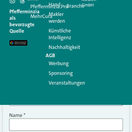
Hand
GmbH
Branche
Kommentar
Pfefferminzia.Pro
Pfefferminzia
Makler
MehrCura
als
werden
Ihre E-Mail-Adresse wird nicht veröffentlicht.
bevorzugte
Erforderliche Felder sind mit
*
markiert
Künstliche
Quelle
Intelligenz
Kommentar
*
Nachhaltigkeit
AGB
Werbung
Sponsoring
Veranstaltungen
Name
*