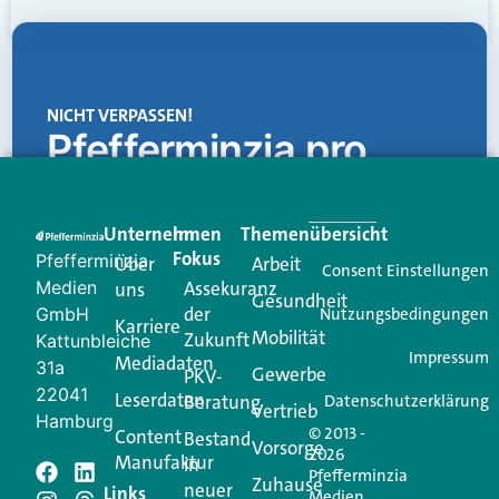
NICHT VERPASSEN!
Pfefferminzia.pro
Eine Plattform, die liefert: aktuelle Informationen,
praktische Services und einen einzigartigen Content-
Unternehmen
Im
Themenübersicht
Creator für Ihre Kundenkommunikation. Alles, was
Fokus
Pfefferminzia
Über
Arbeit
Ihren Vertriebsalltag leichter macht. Mit nur einem
Consent Einstellungen
Medien
Assekuranz
uns
Login.
Gesundheit
der
GmbH
Nutzungsbedingungen
Karriere
Mobilität
Zukunft
Jetzt anmelden
Kattunbleiche
Impressum
Mediadaten
31a
Gewerbe
PKV-
22041
Leserdaten
Beratung
Datenschutzerklärung
Vertrieb
Hamburg
© 2013 -
Content
Bestand
Vorsorge
2026
Manufaktur
in
Pfefferminzia
Schreiben Sie einen
Zuhause
neuer
Links
Medien