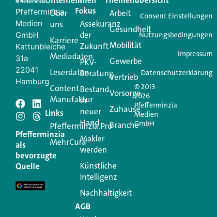
Creator für Ihre Kundenkommunikation. Alles, was
Fokus
Pfefferminzia
Über
Arbeit
Ihren Vertriebsalltag leichter macht. Mit nur einem
Consent Einstellungen
Medien
Assekuranz
uns
Login.
Gesundheit
der
GmbH
Nutzungsbedingungen
Karriere
Mobilität
Zukunft
Jetzt anmelden
Kattunbleiche
Impressum
Mediadaten
31a
Gewerbe
PKV-
22041
Leserdaten
Beratung
Datenschutzerklärung
Vertrieb
Hamburg
© 2013 -
Content
Bestand
Vorsorge
2026
Manufaktur
in
Pfefferminzia
Schreiben Sie einen
Zuhause
neuer
Links
Medien
Hand
GmbH
Branche
Kommentar
Pfefferminzia.Pro
Pfefferminzia
Makler
MehrCura
als
werden
Ihre E-Mail-Adresse wird nicht veröffentlicht.
bevorzugte
Erforderliche Felder sind mit
*
markiert
Künstliche
Quelle
Intelligenz
Kommentar
*
Nachhaltigkeit
AGB