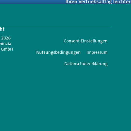
Ihren Vertriebsalltag leicht
Login.
ht
Jetzt anmelden
- 2026
Consent Einstellungen
minzia
n GmbH
Nutzungsbedingungen
Impressum
Datenschutzerklärung
e einen Kommentar
icht veröffentlicht.
Erforderliche Felder sind mit
*
markiert