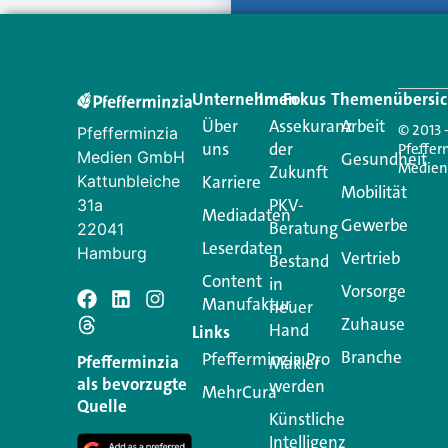
Unternehmen
Im Fokus
Themenübersic
Über
Assekuranz
Arbeit
© 2013 
Pfefferminzia
uns
der
Pfeffer
Medien GmbH
Gesundheit
Medie
Zukunft
Kattunbleiche
Karriere
Mobilität
PKV-
31a
Mediadaten
Gewerbe
Beratung
22041
Leserdaten
Hamburg
Vertrieb
Bestand
Content
in
Vorsorge
Manufaktur
Schreiben Si
neuer
Zuhause
Hand
Links
Branche
Pfefferminzia.Pro
Ihre E-Mail-Adresse wird n
Pfefferminzia
Makler
als bevorzugte
werden
MehrCura
Kommentar
*
Quelle
Künstliche
Intelligenz