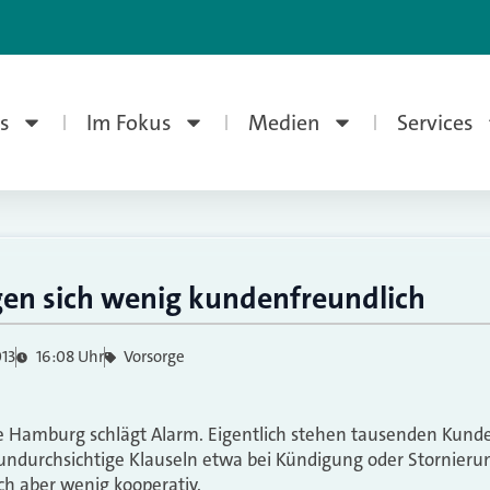
s
Im Fokus
Medien
Services
N
igen sich wenig kundenfreundlich
013
16:08 Uhr
Vorsorge
e Hamburg schlägt Alarm. Eigentlich stehen tausenden Kund
e undurchsichtige Klauseln etwa bei Kündigung oder Stornieru
h aber wenig kooperativ.