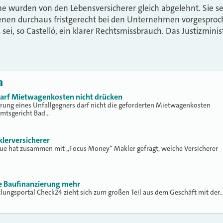
e wurden von den Lebensversicherer gleich abgelehnt. Sie se
fenen durchaus fristgerecht bei den Unternehmen vorgesproch
sei, so Castelló, ein klarer Rechtsmissbrauch. Das Justizmin
a
 darf Mietwagenkosten nicht drücken
erung eines Unfallgegners darf nicht die geforderten Mietwagenkosten
Amtsgericht Bad…
klerversicherer
lue hat zusammen mit „Focus Money“ Makler gefragt, welche Versicherer
ne Baufinanzierung mehr
tlungsportal Check24 zieht sich zum großen Teil aus dem Geschäft mit der