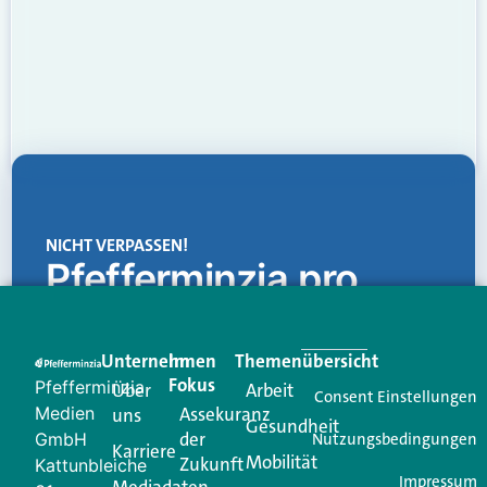
NICHT VERPASSEN!
Pfefferminzia.pro
Eine Plattform, die liefert: aktuelle Informationen,
praktische Services und einen einzigartigen Content-
Unternehmen
Im
Themenübersicht
Creator für Ihre Kundenkommunikation. Alles, was
Fokus
Pfefferminzia
Über
Arbeit
Ihren Vertriebsalltag leichter macht. Mit nur einem
Consent Einstellungen
Medien
Assekuranz
uns
Login.
Gesundheit
der
GmbH
Nutzungsbedingungen
Karriere
Mobilität
Zukunft
Jetzt anmelden
Kattunbleiche
Impressum
Mediadaten