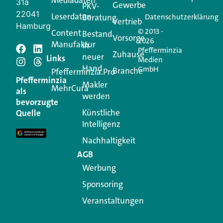
31a
Gewerbe
PKV-
22041
Leserdaten
Beratung
Datenschutzerklärung
Vertrieb
Hamburg
© 2013 -
Content
Bestand
Vorsorge
2026
Manufaktur
in
Pfefferminzia
Schreiben Sie einen
Zuhause
neuer
Links
Medien
Hand
GmbH
Branche
Kommentar
Pfefferminzia.Pro
Pfefferminzia
Makler
MehrCura
als
werden
Ihre E-Mail-Adresse wird nicht veröffentlicht.
bevorzugte
Erforderliche Felder sind mit
*
markiert
Künstliche
Quelle
Intelligenz
Kommentar
*
Nachhaltigkeit
AGB
Werbung
Sponsoring
Veranstaltungen