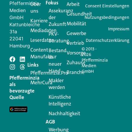
Fokus
Pfefferminzia
Über
Arbeit
Ihren Vertriebsalltag leichter macht. Mit nur einem
Consent Einstellungen
Medien
Assekuranz
uns
Login.
Gesundheit
der
GmbH
Nutzungsbedingungen
Karriere
Mobilität
Zukunft
Jetzt anmelden
Kattunbleiche
Impressum
Mediadaten
31a
Gewerbe
PKV-
22041
Leserdaten
Beratung
Datenschutzerklärung
Vertrieb
Hamburg
© 2013 -
Content
Bestand
Vorsorge
2026
Manufaktur
in
Pfefferminzia
Schreiben Sie einen
Zuhause
neuer
Links
Medien
Hand
GmbH
Branche
Kommentar
Pfefferminzia.Pro
Pfefferminzia
Makler
MehrCura
als
werden
Ihre E-Mail-Adresse wird nicht veröffentlicht.
bevorzugte
Erforderliche Felder sind mit
*
markiert
Künstliche
Quelle
Intelligenz
Kommentar
*
Nachhaltigkeit
AGB
Werbung