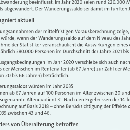
Abwanderung beeinflusst. Im Jahr 2020 seien rund 220.000
ls abgewandert. Der Wanderungssaldo sei damit im fünften Ja
gniert aktuell
ungsannahmen der mittelfristigen Vorausberechnung zeige, w
 würde, wenn der Wanderungssaldo auf dem Niveau des Jahr
hme der Statistiker veranschaulicht die Auswirkungen eines 
hrlich 380.000 Personen im Durchschnitt der Jahre 2021 bis
Ausgangsbedingungen im Jahr 2020 verschiebe sich auch nach
s der Menschen im Rentenalter (ab 67 Jahre) zur Zahl der M
n 20 bis 66 Jahren) beträchtlich.
erungssaldos würden im Jahr 2035
sonen ab 67 Jahren auf 100 Personen im Alter zwischen 20 u
 sogenannte Altenquotient 31. Nach den Ergebnissen der 14. k
chnung auf Basis 2018 – ohne Berücksichtigung der Effekte 
035 zwischen 43 und 46.
ders von Überalterung betroffen