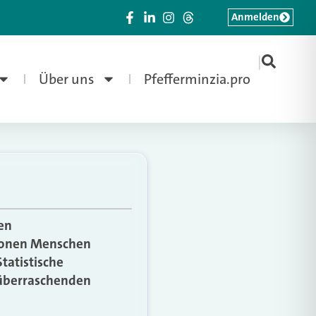
Anmelden
|
Über uns
Pfefferminzia.pro
en
lionen Menschen
Statistische
n überraschenden