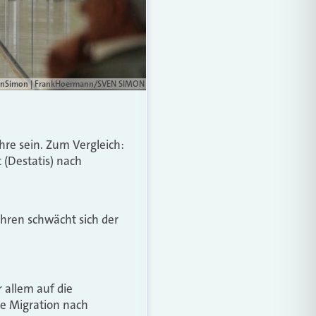
 SvenSimon | FrankHoermann/SVEN SIMON
hre sein. Zum Vergleich:
t (Destatis) nach
hren schwächt sich der
r allem auf die
ie Migration nach