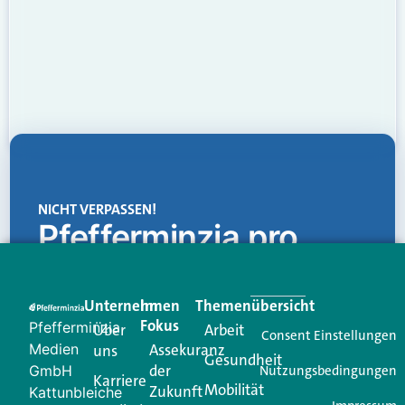
NICHT VERPASSEN!
Pfefferminzia.pro
Eine Plattform, die liefert: aktuelle Informationen,
praktische Services und einen einzigartigen Content-
Unternehmen
Im
Themenübersicht
Creator für Ihre Kundenkommunikation. Alles, was
Fokus
Pfefferminzia
Über
Arbeit
Ihren Vertriebsalltag leichter macht. Mit nur einem
Consent Einstellungen
Medien
Assekuranz
uns
Login.
Gesundheit
der
GmbH
Nutzungsbedingungen
Karriere
Mobilität
Zukunft
Jetzt anmelden
Kattunbleiche