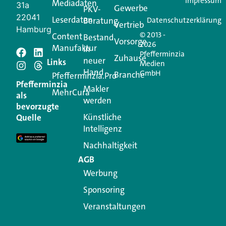
Impressum
Mediadaten
31a
Gewerbe
PKV-
22041
Leserdaten
Beratung
Datenschutzerklärung
Vertrieb
Hamburg
© 2013 -
Content
Bestand
Vorsorge
2026
Manufaktur
in
Pfefferminzia
Schreiben Sie einen
Zuhause
neuer
Links
Medien
Hand
GmbH
Branche
Kommentar
Pfefferminzia.Pro
Pfefferminzia
Makler
MehrCura
als
werden
Ihre E-Mail-Adresse wird nicht veröffentlicht.
bevorzugte
Erforderliche Felder sind mit
*
markiert
Künstliche
Quelle
Intelligenz
Kommentar
*
Nachhaltigkeit
AGB
Werbung
Sponsoring
Veranstaltungen