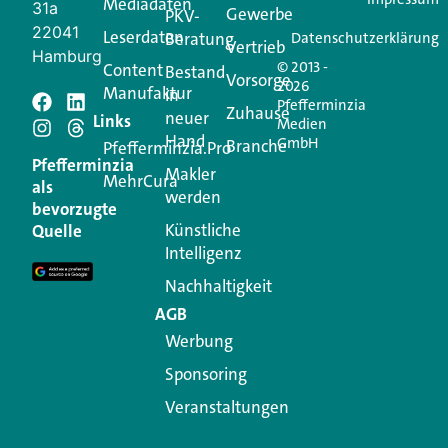
Mediadaten
31a
Gewerbe
PKV-
22041
Leserdaten
Beratung
Datenschutzerklärung
Vertrieb
Hamburg
© 2013 -
Content
Bestand
Vorsorge
2026
Manufaktur
in
Pfefferminzia
Schreiben Sie einen
Zuhause
neuer
Links
Medien
Hand
GmbH
Branche
Kommentar
Pfefferminzia.Pro
Pfefferminzia
Makler
MehrCura
als
werden
Ihre E-Mail-Adresse wird nicht veröffentlicht.
bevorzugte
Erforderliche Felder sind mit
*
markiert
Künstliche
Quelle
Intelligenz
Kommentar
*
Nachhaltigkeit
AGB
Werbung
Sponsoring
Veranstaltungen