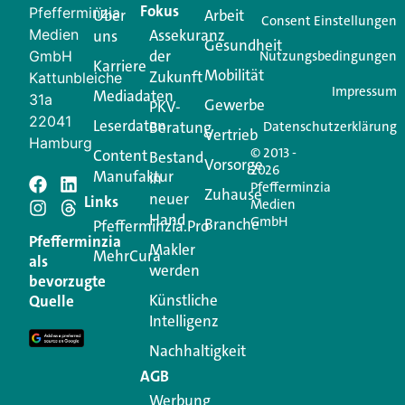
Fokus
Pfefferminzia
Über
Arbeit
Ihren Vertriebsalltag leichter macht. Mit nur einem
Consent Einstellungen
Medien
Assekuranz
uns
Login.
Gesundheit
der
GmbH
Nutzungsbedingungen
Karriere
Mobilität
Zukunft
Jetzt anmelden
Kattunbleiche
Impressum
Mediadaten
31a
Gewerbe
PKV-
22041
Leserdaten
Beratung
Datenschutzerklärung
Vertrieb
Hamburg
© 2013 -
Content
Bestand
Vorsorge
2026
Manufaktur
in
Pfefferminzia
Schreiben Sie einen
Zuhause
neuer
Links
Medien
Hand
GmbH
Branche
Kommentar
Pfefferminzia.Pro
Pfefferminzia
Makler
MehrCura
als
werden
Ihre E-Mail-Adresse wird nicht veröffentlicht.
bevorzugte
Erforderliche Felder sind mit
*
markiert
Künstliche
Quelle
Intelligenz
Kommentar
*
Nachhaltigkeit
AGB
Werbung