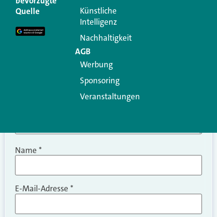
bevorzugte
Erforderliche Felder sind mit
*
markiert
Künstliche
Quelle
Intelligenz
Kommentar
*
Nachhaltigkeit
AGB
Werbung
Sponsoring
Veranstaltungen
Name
*
E-Mail-Adresse
*