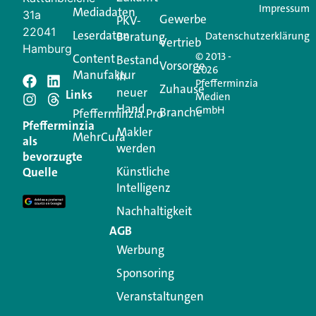
Impressum
Mediadaten
31a
Gewerbe
PKV-
22041
Leserdaten
Beratung
Datenschutzerklärung
Vertrieb
Hamburg
© 2013 -
Content
Bestand
Vorsorge
2026
Manufaktur
in
Pfefferminzia
Schreiben Sie einen
Zuhause
neuer
Links
Medien
Hand
GmbH
Branche
Kommentar
Pfefferminzia.Pro
Pfefferminzia
Makler
MehrCura
als
werden
Ihre E-Mail-Adresse wird nicht veröffentlicht.
bevorzugte
Erforderliche Felder sind mit
*
markiert
Künstliche
Quelle
Intelligenz
Kommentar
*
Nachhaltigkeit
AGB
Werbung
Sponsoring
Veranstaltungen