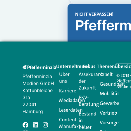
NICHT VERPASSEN!
Pfefferm
Unternehmen
Im Fokus
Themenübersic
Über
Assekuranz
Arbeit
© 2013 
Pfefferminzia
uns
der
Pfeffer
Medien GmbH
Gesundheit
Medie
Zukunft
Kattunbleiche
Karriere
Mobilität
PKV-
31a
Mediadaten
Gewerbe
Beratung
22041
Leserdaten
Hamburg
Vertrieb
Bestand
Content
in
Vorsorge
Manufaktur
Schreiben Si
neuer