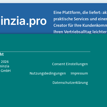
Eine Plattform, die liefert: 
inzia.pro
praktische Services und eine
Creator für Ihre Kundenkomm
Ihren Vertriebsalltag leicht
Login.
ht
Jetzt anmelden
- 2026
Consent Einstellungen
minzia
n GmbH
Nutzungsbedingungen
Impressum
Datenschutzerklärung
e einen Kommentar