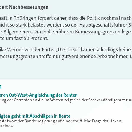
rdert Nachbesserungen
aft in Thüringen fordert daher, dass die Politik nochmal nac
cht so stark belastet werden, so der Hauptgeschäftsführer 
r Allgemeinen. Durch die höheren Bemessungsgrenzen lege 
te um fast 50 Prozent.
ike Werner von der Partei „Die Linke“ kamen allerdings kei
messungsgrenzen treffe nur gutverdienende Arbeitnehmer. U
a
ieren Ost-West-Angleichung der Renten
ung der Ostrenten an die im Westen zeigt sich der Sachverständigenrat zur
ftigten geht mit Abschlägen in Rente
 Antwort der Bundesregierung auf eine schriftliche Frage der Linken-
Sabine…