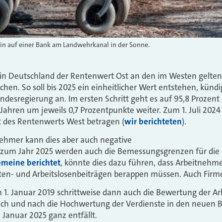
lin auf einer Bank am Landwehrkanal in der Sonne.
rd in Deutschland der Rentenwert Ost an den im Westen gelte
chen. So soll bis 2025 ein einheitlicher Wert entstehen, künd
desregierung an. Im ersten Schritt geht es auf 95,8 Prozen
Jahren um jeweils 0,7 Prozentpunkte weiter. Zum 1. Juli 2024
 des Rentenwerts West betragen (
wir berichteten
).
nehmer kann dies aber auch negative
 zum Jahr 2025 werden auch die Bemessungsgrenzen für die 
emeine berichtet
, könnte dies dazu führen, dass Arbeitnehme
en- und Arbeitslosenbeiträgen berappen müssen. Auch Firmen
m 1. Januar 2019 schrittweise dann auch die Bewertung der Ar
nach und nach die Hochwertung der Verdienste in den neuen 
Januar 2025 ganz entfällt.