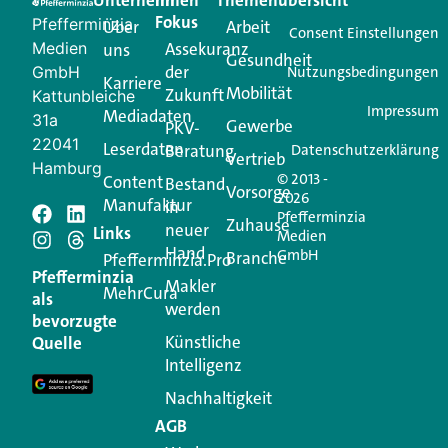
Unternehmen
Im
Themenübersicht
Creator für Ihre Kundenkommunikation. Alles, was
Fokus
Pfefferminzia
Über
Arbeit
Ihren Vertriebsalltag leichter macht. Mit nur einem
Consent Einstellungen
Medien
Assekuranz
uns
Login.
Gesundheit
der
GmbH
Nutzungsbedingungen
Karriere
Mobilität
Zukunft
Jetzt anmelden
Kattunbleiche
Impressum
Mediadaten
31a
Gewerbe
PKV-
22041
Leserdaten
Beratung
Datenschutzerklärung
Vertrieb
Hamburg
© 2013 -
Content
Bestand
Vorsorge
2026
Manufaktur
in
Pfefferminzia
Schreiben Sie einen
Zuhause
neuer
Links
Medien
Hand
GmbH
Branche
Kommentar
Pfefferminzia.Pro
Pfefferminzia
Makler
MehrCura
als
werden
Ihre E-Mail-Adresse wird nicht veröffentlicht.
bevorzugte
Erforderliche Felder sind mit
*
markiert
Künstliche
Quelle
Intelligenz
Kommentar
*
Nachhaltigkeit
AGB