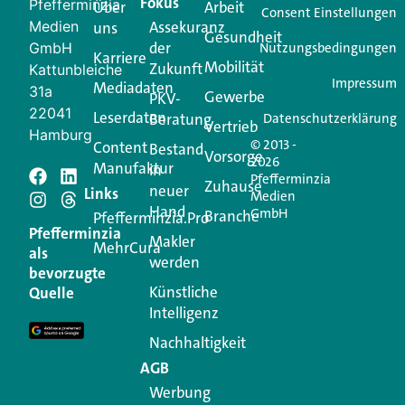
Fokus
Pfefferminzia
Über
Arbeit
Ihren Vertriebsalltag leichter macht. Mit nur einem
Consent Einstellungen
Medien
Assekuranz
uns
Login.
Gesundheit
der
GmbH
Nutzungsbedingungen
Karriere
Mobilität
Zukunft
Jetzt anmelden
Kattunbleiche
Impressum
Mediadaten
31a
Gewerbe
PKV-
22041
Leserdaten
Beratung
Datenschutzerklärung
Vertrieb
Hamburg
© 2013 -
Content
Bestand
Vorsorge
2026
Manufaktur
in
Pfefferminzia
Schreiben Sie einen
Zuhause
neuer
Links
Medien
Hand
GmbH
Branche
Kommentar
Pfefferminzia.Pro
Pfefferminzia
Makler
MehrCura
als
werden
Ihre E-Mail-Adresse wird nicht veröffentlicht.
bevorzugte
Erforderliche Felder sind mit
*
markiert
Künstliche
Quelle
Intelligenz
Kommentar
*
Nachhaltigkeit
AGB
Werbung