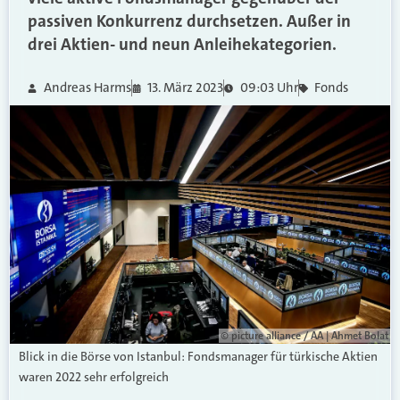
passiven Konkurrenz durchsetzen. Außer in
drei Aktien- und neun Anleihekategorien.
Andreas Harms
13. März 2023
09:03 Uhr
Fonds
© picture alliance / AA | Ahmet Bolat
Blick in die Börse von Istanbul: Fondsmanager für türkische Aktien
waren 2022 sehr erfolgreich