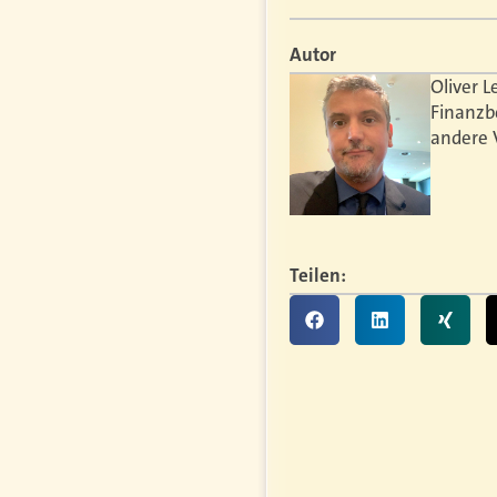
Autor
Oliver L
Finanzb
andere 
Teilen: