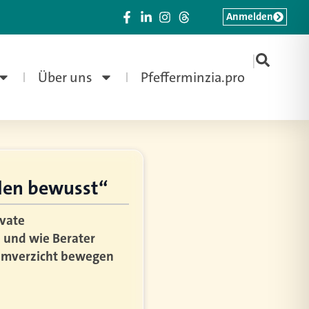
Anmelden
|
Über uns
Pfefferminzia.pro
den bewusst“
ivate
e und wie Berater
sumverzicht bewegen