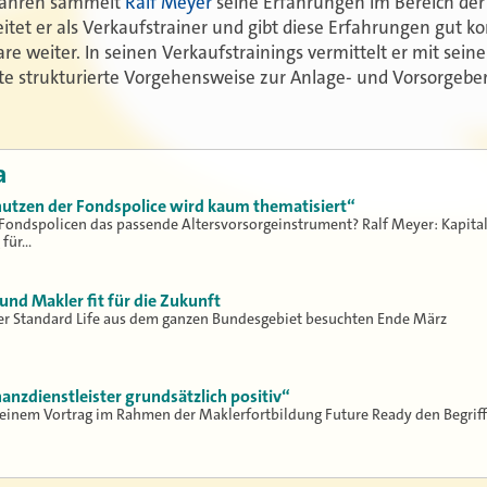
 Jahren sammelt
Ralf Meyer
seine Erfahrungen im Bereich der 
itet er als Verkaufstrainer und gibt diese Erfahrungen gut ko
are weiter.
In seinen Verkaufstrainings vermittelt er mit sein
te strukturierte Vorgehensweise zur Anlage- und Vorsorgebe
a
nutzen der Fondspolice wird kaum thematisiert“
Fondspolicen das passende Altersvorsorgeinstrument? Ralf Meyer: Kapita
 für…
nd Makler fit für die Zukunft
er Standard Life aus dem ganzen Bundesgebiet besuchten Ende März
nanzdienstleister grundsätzlich positiv“
n einem Vortrag im Rahmen der Maklerfortbildung Future Ready den Begriff