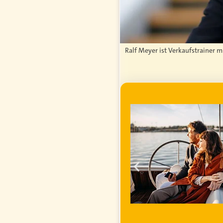
Ralf Meyer ist Verkaufstrainer 
WERBUNG
ei im
ihren
inanzielle
 steigender