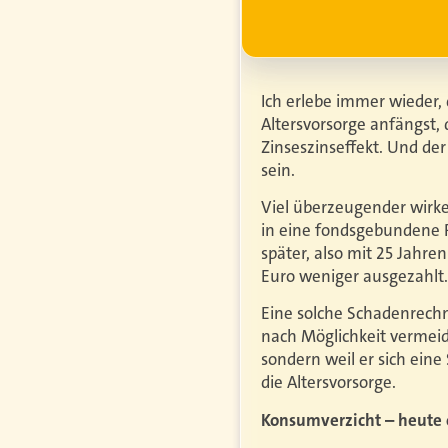
r erfahren
Ich erlebe immer wieder,
Altersvorsorge anfängst
Zinseszinseffekt. Und de
sein.
Viel überzeugender wirke
in eine fondsgebundene 
später, also mit 25 Jahre
Euro weniger ausgezahlt.
Eine solche Schadenrech
nach Möglichkeit vermeid
sondern weil er sich eine
die Altersvorsorge.
Konsumverzicht – heute 