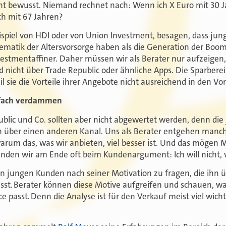
cht bewusst. Niemand rechnet nach: Wenn ich X Euro mit 30
ch mit 67 Jahren?
ispiel von HDI oder von Union Investment, besagen, dass jun
lematik der Altersvorsorge haben als die Generation der Boo
nvestmentaffiner. Daher müssen wir als Berater nur aufzeigen,
d nicht über Trade Republic oder ähnliche Apps. Die Sparberei
weil sie die Vorteile ihrer Angebote nicht ausreichend in den V
infach verdammen
blic und Co. sollten aber nicht abgewertet werden, denn di
n über einen anderen Kanal. Uns als Berater entgehen manc
arum das, was wir anbieten, viel besser ist. Und das mögen 
den wir am Ende oft beim Kundenargument: Ich will nicht, wei
den jungen Kunden nach seiner Motivation zu fragen, die ihn 
ässt. Berater können diese Motive aufgreifen und schauen, wa
e passt. Denn die Analyse ist für den Verkauf meist viel wichti