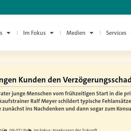
s
Im Fokus
Medien
Services
ungen Kunden den Verzögerungsscha
ter junge Menschen vom frühzeitigen Start in die pr
kaufstrainer Ralf Meyer schildert typische Fehlansätz
pe zunächst ins Nachdenken und dann sogar zum Kon
026
09:07 Uhr
Im Fokus: Assekuranz der Zukunft