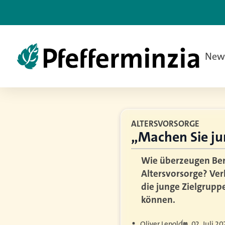
New
ALTERSVORSORGE
„Machen Sie j
Wie überzeugen Bera
Altersvorsorge? Ver
die junge Zielgrup
können.
Oliver Lepold
02. Juli 2