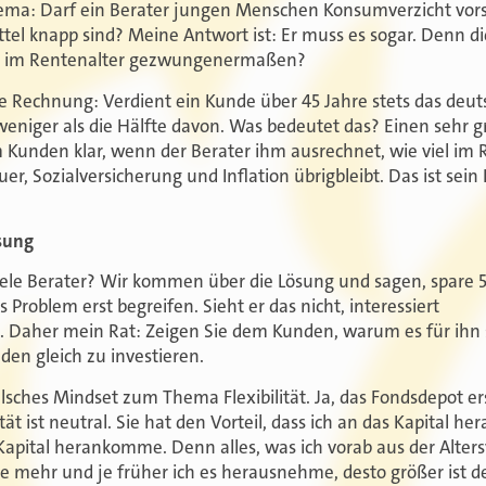
hema: Darf ein Berater jungen Menschen Konsumverzicht vors
l knapp sind? Meine Antwort ist: Er muss es sogar. Denn die 
er im Rentenalter gezwungenermaßen?
ne Rechnung: Verdient ein Kunde über 45 Jahre stets das deu
 weniger als die Hälfte davon. Was bedeutet das? Einen sehr
Kunden klar, wenn der Berater ihm ausrechnet, wie viel im 
er, Sozialversicherung und Inflation übrigbleibt. Das ist sein
sung
e Berater? Wir kommen über die Lösung und sagen, spare 50
Problem erst begreifen. Sieht er das nicht, interessiert
t. Daher mein Rat: Zeigen Sie dem Kunden, warum es für ihn 
en gleich zu investieren.
lsches Mindset zum Thema Flexibilität. Ja, das Fondsdepot ersc
ität ist neutral. Sie hat den Vorteil, dass ich an das Kapital
s Kapital herankomme. Denn alles, was ich vorab aus der Alte
d je mehr und je früher ich es herausnehme, desto größer ist