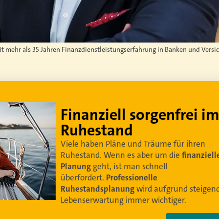
mit mehr als 35 Jahren Finanzdienstleistungserfahrung in Banken und Versi
Lebe dein bestes Leben
Um sorgenfrei in den Ruhestand zu blicken,
braucht es
professionelle Ruhestandsplanung
.
Damit Ihre Kundinnen und Kunden
ihr bestes
Leben leben können
.
Video anschauen