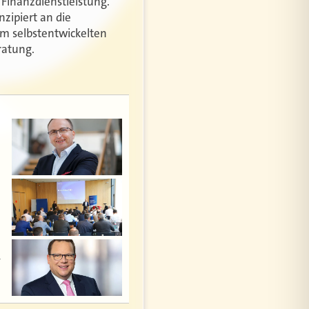
Finanzdienstleistung.
nzipiert an die
em selbstentwickelten
ratung.
l