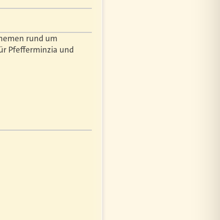
r Themen rund um
ür Pfefferminzia und