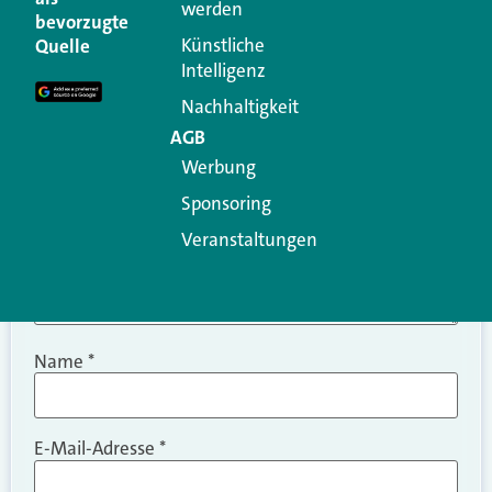
werden
Ihre E-Mail-Adresse wird nicht veröffentlicht.
bevorzugte
Erforderliche Felder sind mit
*
markiert
Künstliche
Quelle
Intelligenz
Kommentar
*
Nachhaltigkeit
AGB
Werbung
Sponsoring
Veranstaltungen
Name
*
E-Mail-Adresse
*