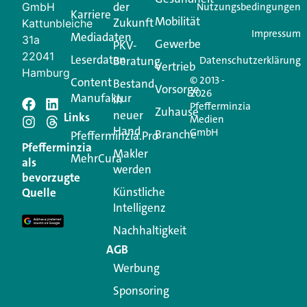
der
GmbH
Nutzungsbedingungen
Karriere
Mobilität
Zukunft
Jetzt anmelden
Kattunbleiche
Impressum
Mediadaten
31a
Gewerbe
PKV-
22041
Leserdaten
Beratung
Datenschutzerklärung
Vertrieb
Hamburg
© 2013 -
Content
Bestand
Vorsorge
2026
Manufaktur
in
Pfefferminzia
Schreiben Sie einen
Zuhause
neuer
Links
Medien
Hand
GmbH
Branche
Kommentar
Pfefferminzia.Pro
Pfefferminzia
Makler
MehrCura
als
werden
Ihre E-Mail-Adresse wird nicht veröffentlicht.
bevorzugte
Erforderliche Felder sind mit
*
markiert
Künstliche
Quelle
Intelligenz
Kommentar
*
Nachhaltigkeit
AGB
Werbung
Sponsoring