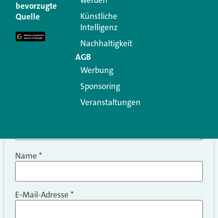
Ihre E-Mail-Adresse wird nicht veröffentlicht.
bevorzugte
Erforderliche Felder sind mit
*
markiert
Künstliche
Quelle
Intelligenz
Kommentar
*
Nachhaltigkeit
AGB
Werbung
Sponsoring
Veranstaltungen
Name
*
E-Mail-Adresse
*