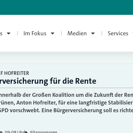
s
Im Fokus
Medien
Services
F HOFREITER
versicherung für die Rente
innerhalb der Großen Koalition um die Zukunft der Rent
ünen, Anton Hofreiter, für eine langfristige Stabilisie
 SPD vorschwebt. Eine Bürgerversicherung soll es richt
09:08 Uhr
Altersvorsorge