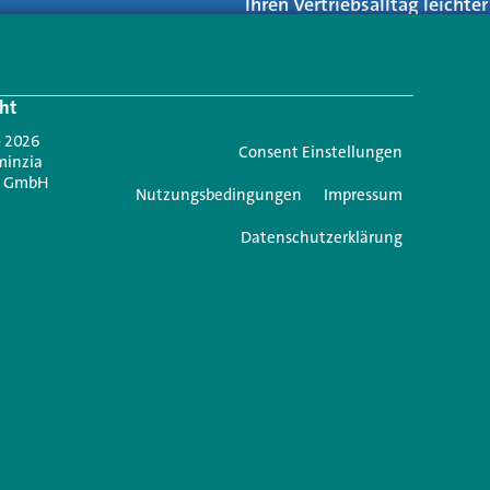
Ihren Vertriebsalltag leicht
Login.
ht
Jetzt anmelden
- 2026
Consent Einstellungen
minzia
n GmbH
Nutzungsbedingungen
Impressum
Datenschutzerklärung
e einen Kommentar
icht veröffentlicht.
Erforderliche Felder sind mit
*
markiert