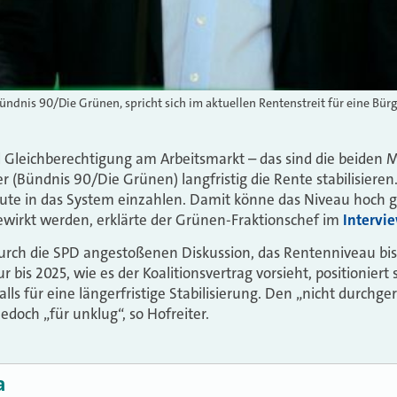
ündnis 90/Die Grünen, spricht sich im aktuellen Rentenstreit für eine Bür
 Gleichberechtigung am Arbeitsmarkt – das sind die beiden
r (Bündnis 90/Die Grünen) langfristig die Rente stabilisieren
Leute in das System einzahlen. Damit könne das Niveau hoch 
wirkt werden, erklärte der Grünen-Fraktionschef im
Intervi
 durch die SPD angestoßenen Diskussion, das Rentenniveau bi
r bis 2025, wie es der Koalitionsvertrag vorsieht, positioniert 
lls für eine längerfristige Stabilisierung. Den „nicht durchg
doch „für unklug“, so Hofreiter.
a