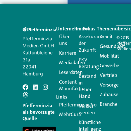
Unternehmen
Im Fokus
Themenübersic
Über
Assekuranz
Arbeit
© 2013 
Pfefferminzia
uns
der
Pfeffer
Medien GmbH
Gesundheit
Medie
Zukunft
Kattunbleiche
Karriere
Mobilität
PKV-
31a
Mediadaten
Gewerbe
Beratung
22041
Leserdaten
Hamburg
Vertrieb
Bestand
Content
in
Vorsorge
Manufaktur
Schreiben Si
neuer
Zuhause
Hand
Links
Branche
Pfefferminzia.Pro
Ihre E-Mail-Adresse wird n
Pfefferminzia
Makler
als bevorzugte
werden
MehrCura
Kommentar
*
Quelle
Künstliche
Intelligenz