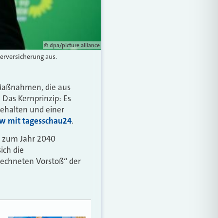
© dpa/picture alliance
gerversicherung aus.
 Maßnahmen, die aus
. Das Kernprinzip: Es
gehalten und einer
ew mit tagesschau24
.
s zum Jahr 2040
sich die
erechneten Vorstoß“ der