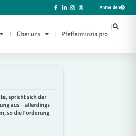
Anmelden
|
Über uns
Pfefferminzia.pro
e, spricht sich der
rung aus – allerdings
en, so die Forderung