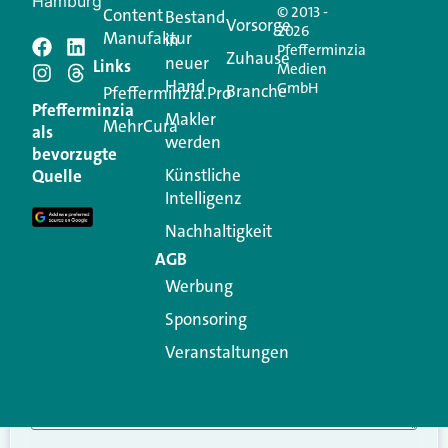
Hamburg
© 2013 -
Content
Bestand
Vorsorge
2026
Manufaktur
in
Pfefferminzia
Schreiben Sie einen
Zuhause
neuer
Links
Medien
Hand
GmbH
Branche
Kommentar
Pfefferminzia.Pro
Pfefferminzia
Makler
MehrCura
als
werden
Ihre E-Mail-Adresse wird nicht veröffentlicht.
bevorzugte
Erforderliche Felder sind mit
*
markiert
Künstliche
Quelle
Intelligenz
Kommentar
*
Nachhaltigkeit
AGB
Werbung
Sponsoring
Veranstaltungen