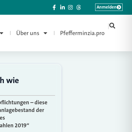
Anmelden
|
Über uns
Pfefferminzia.pro
ch wie
flichtungen – diese
lanlagebestand der
es
Zahlen 2019“