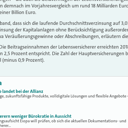
n demnach im Vorjahresvergleich um rund 18 Milliarden Eur
iner Billion Euro.
band, dass sich die laufende Durchschnittsverzinsung auf 3,03
insung der Kapitalanlagen ohne Berücksichtigung außerorden
 Veräußerungsgewinne oder Abschreibungen, erläutern die 
Die Beitragseinnahmen der Lebensversicherer erreichten 201
n 2,5 Prozent entspricht. Die Zahl der Hauptversicherungen b
l (minus 0,9 Prozent).
a
 landet bei der Allianz
ge, zukunftsfähige Produkte, volldigitale Lösungen und flexible Angebote 
herern weniger Bürokratie in Aussicht
ngsaufsicht Eiopa will prüfen, ob sich die aktuellen Dokumentations- und
cherer…