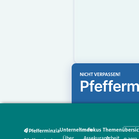
NICHT VERPASSEN!
Pfefferm
Unternehmen
Im Fokus
Themenübersic
Über
Assekuranz
Arbeit