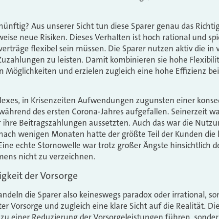
rnünftig? Aus unserer Sicht tun diese Sparer genau das Richt
ise neue Risiken. Dieses Verhalten ist hoch rational und spi
erträge flexibel sein müssen. Die Sparer nutzen aktiv die in 
Zuzahlungen zu leisten. Damit kombinieren sie hohe Flexibilit
en Möglichkeiten und erzielen zugleich eine hohe Effizienz be
exes, in Krisenzeiten Aufwendungen zugunsten einer konseq
 während des ersten Corona-Jahres aufgefallen. Seinerzeit 
 ihre Beitragszahlungen aussetzten. Auch das war die Nutzun
 nach wenigen Monaten hatte der größte Teil der Kunden di
e echte Stornowelle war trotz großer Ängste hinsichtlich der
ens nicht zu verzeichnen.
gkeit der Vorsorge
ndeln die Sparer also keineswegs paradox oder irrational, son
er Vorsorge und zugleich eine klare Sicht auf die Realität. Die
s zu einer Reduzierung der Vorsorgeleistungen führen, sonder