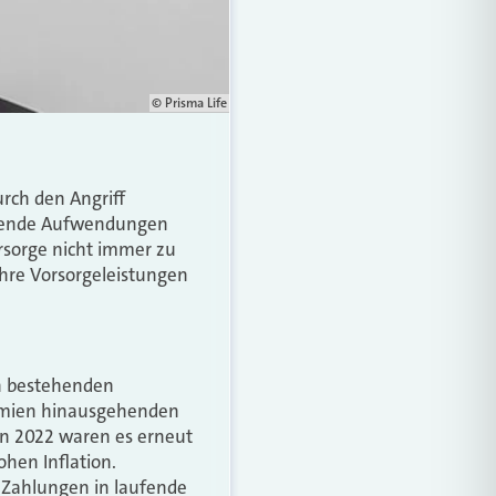
© Prisma Life
rch den Angriff
aufende Aufwendungen
orsorge nicht immer zu
ihre Vorsorgeleistungen
en bestehenden
rämien hinausgehenden
en 2022 waren es erneut
hen Inflation.
-Zahlungen in laufende