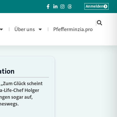
Anmelden
|
Über uns
Pfefferminzia.pro
ation
 „Zum Glück scheint
a-Life-Chef Holger
ngen sogar auf,
ineswegs.