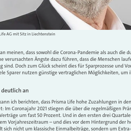
Life AG mit Sitz in Liechtenstein
an meinen, dass sowohl die Corona-Pandemie als auch die du
ine verursachten Ängste dazu führen, dass die Menschen l
ig sind. Doch zum Glück scheint dies für Sparprozesse und V
iele Sparer nutzen günstige vertraglichen Möglichkeiten, um 
 deutlich an
kann ich berichten, dass Prisma Life hohe Zuzahlungen in d
et: Im Coronajahr 2021 stiegen die über die regelmäßigen P
Verträge um fast 50 Prozent. Und in den ersten drei Quartal
em Vorjahreszeitraum – und dies vor dem Hintergrund der ho
t sich nicht um klassische Einmalbeiträge, sondern um Extra