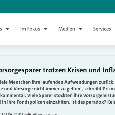
s
Im Fokus
Medien
Services
rsorgesparer trotzen Krisen und Infl
 viele Menschen ihre laufenden Aufwendungen zurück.
se und Vorsorge nicht immer zu gelten“, schreibt Prism
tkommentar. Viele Sparer stockten ihre Vorsorgeleistu
 in ihre Fondspolicen einzahlten. Ist das paradox? Ke
r 2022
12:11 Uhr
Altersvorsorge