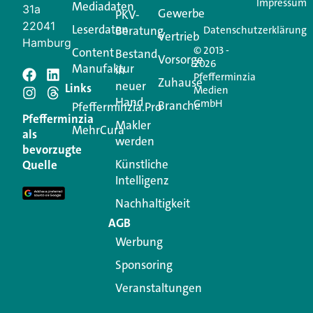
Impressum
Mediadaten
31a
Gewerbe
PKV-
22041
Leserdaten
Beratung
Datenschutzerklärung
Vertrieb
Hamburg
© 2013 -
Content
Bestand
Vorsorge
2026
Manufaktur
in
Pfefferminzia
Schreiben Sie einen
Zuhause
neuer
Links
Medien
Hand
GmbH
Branche
Kommentar
Pfefferminzia.Pro
Pfefferminzia
Makler
MehrCura
als
werden
Ihre E-Mail-Adresse wird nicht veröffentlicht.
bevorzugte
Erforderliche Felder sind mit
*
markiert
Künstliche
Quelle
Intelligenz
Kommentar
*
Nachhaltigkeit
AGB
Werbung
Sponsoring
Veranstaltungen