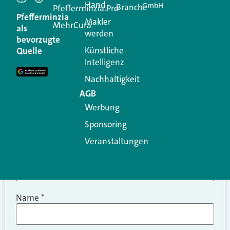
Hand
GmbH
Branche
Kommentar
Pfefferminzia.Pro
Pfefferminzia
Makler
MehrCura
als
werden
Ihre E-Mail-Adresse wird nicht veröffentlicht.
bevorzugte
Erforderliche Felder sind mit
*
markiert
Künstliche
Quelle
Intelligenz
Kommentar
*
Nachhaltigkeit
AGB
Werbung
Sponsoring
Veranstaltungen
Name
*