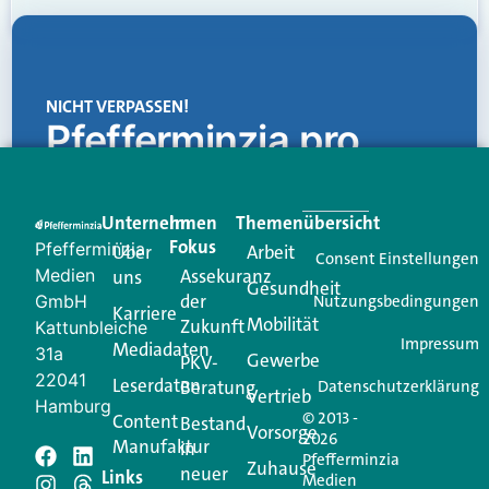
NICHT VERPASSEN!
Pfefferminzia.pro
Eine Plattform, die liefert: aktuelle Informationen,
praktische Services und einen einzigartigen Content-
Unternehmen
Im
Themenübersicht
Creator für Ihre Kundenkommunikation. Alles, was
Fokus
Pfefferminzia
Über
Arbeit
Ihren Vertriebsalltag leichter macht. Mit nur einem
Consent Einstellungen
Medien
Assekuranz
uns
Login.
Gesundheit
der
GmbH
Nutzungsbedingungen
Karriere
Mobilität
Zukunft
Jetzt anmelden
Kattunbleiche
Impressum
Mediadaten
31a
Gewerbe
PKV-
22041
Leserdaten
Beratung
Datenschutzerklärung
Vertrieb
Hamburg
© 2013 -
Content
Bestand
Vorsorge
2026
Manufaktur
in
Pfefferminzia
Schreiben Sie einen
Zuhause
neuer
Links
Medien