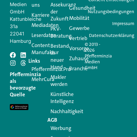
Medien
Assekuranz
uns
Login.
Gesundheit
der
GmbH
Nutzungsbedingungen
Karriere
Mobilität
Zukunft
Jetzt anmelden
Kattunbleiche
Impressum
Mediadaten
31a
Gewerbe
PKV-
22041
Leserdaten
Beratung
Datenschutzerklärung
Vertrieb
Hamburg
© 2013 -
Content
Bestand
Vorsorge
2026
Manufaktur
in
Pfefferminzia
Schreiben Sie einen
Zuhause
neuer
Links
Medien
Hand
GmbH
Branche
Kommentar
Pfefferminzia.Pro
Pfefferminzia
Makler
MehrCura
als
werden
Ihre E-Mail-Adresse wird nicht veröffentlicht.
bevorzugte
Erforderliche Felder sind mit
*
markiert
Künstliche
Quelle
Intelligenz
Kommentar
*
Nachhaltigkeit
AGB
Werbung