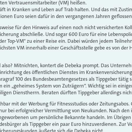
igten Vertrauensmitarbeiter (VM) heißen.
häft in Kranken und Leben auf Trab halten. Und das mit Zus
lionen Euro seien dafür in den vergangenen Jahren geflossen
lsweise für den Hinweis auf einen noch nicht versicherten Ko
icherung abschließe. Und sogar 600 Euro für eine Lebenspolic
 der Top-VM“ zu einer Reise ein. Dabei würden jedem Teilneh
reichsten VM innerhalb einer Geschäftsstelle gebe es von der
l also? Mitnichten, kontert die Debeka prompt. Das Unterne
einrichtung des öffentlichen Dienstes im Krankenversicheru
ragraf 100 des Bundesbeamtengesetzes als Tippgeber tätig s
m ein „geheimes System von Zuträgern“. Wichtig sei in einig
ligen Dienstherrn. Beraten dürften Tippgeber allerdings nich
eichbar mit der Werbung für Fitnessstudios oder Zeitungsabos
nur bei erfolgreicher Vermittlung von Neukunden. Nach den i
Angeworbenen um persönliche Bekannte handeln. Im Übrigen 
desbürger als Tippgeber ein paar Euro hinzuverdienen. Zur V
icherungskunden äußerte sich die Debeka nicht.