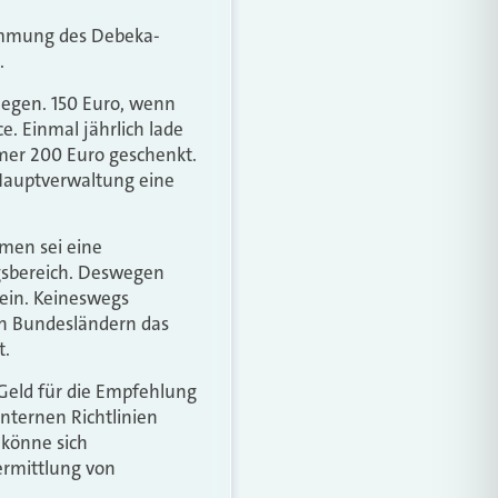
timmung des Debeka-
.
llegen. 150 Euro, wenn
e. Einmal jährlich lade
mer 200 Euro geschenkt.
 Hauptverwaltung eine
hmen sei eine
ngsbereich. Deswegen
ein. Keineswegs
en Bundesländern das
t.
. Geld für die Empfehlung
nternen Richtlinien
könne sich
ermittlung von