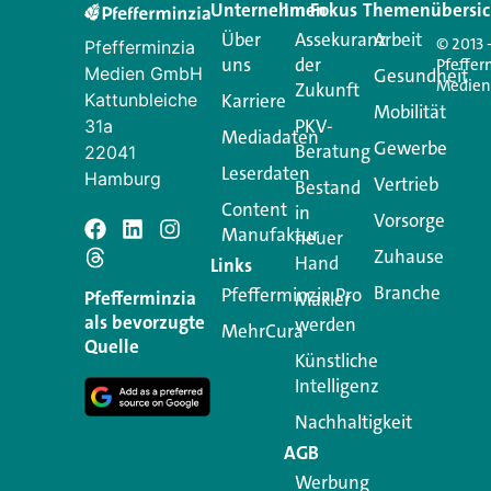
Unternehmen
Im Fokus
Themenübersic
Über
Assekuranz
Arbeit
© 2013 
Pfefferminzia
uns
der
Pfeffer
Medien GmbH
Gesundheit
Medie
Zukunft
Kattunbleiche
Karriere
Mobilität
PKV-
31a
Mediadaten
Gewerbe
Beratung
22041
Leserdaten
Hamburg
Vertrieb
Bestand
Content
in
Vorsorge
Manufaktur
Schreiben Si
neuer
Zuhause
Hand
Links
Branche
Pfefferminzia.Pro
Ihre E-Mail-Adresse wird n
Pfefferminzia
Makler
als bevorzugte
werden
MehrCura
Kommentar
*
Quelle
Künstliche
Intelligenz
Nachhaltigkeit
AGB
Werbung