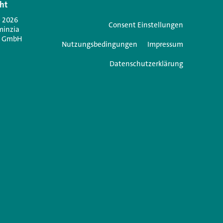
ht
Jetzt anmelden
- 2026
Consent Einstellungen
minzia
n GmbH
Nutzungsbedingungen
Impressum
Datenschutzerklärung
e einen Kommentar
icht veröffentlicht.
Erforderliche Felder sind mit
*
markiert