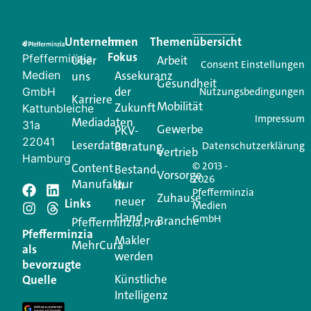
Eine Plattform, die liefert: aktuelle Informationen,
praktische Services und einen einzigartigen Content-
Unternehmen
Im
Themenübersicht
Creator für Ihre Kundenkommunikation. Alles, was
Fokus
Pfefferminzia
Über
Arbeit
Ihren Vertriebsalltag leichter macht. Mit nur einem
Consent Einstellungen
Medien
Assekuranz
uns
Login.
Gesundheit
der
GmbH
Nutzungsbedingungen
Karriere
Mobilität
Zukunft
Jetzt anmelden
Kattunbleiche
Impressum
Mediadaten
31a
Gewerbe
PKV-
22041
Leserdaten
Beratung
Datenschutzerklärung
Vertrieb
Hamburg
© 2013 -
Content
Bestand
Vorsorge
2026
Manufaktur
in
Pfefferminzia
Schreiben Sie einen
Zuhause
neuer
Links
Medien
Hand
GmbH
Branche
Kommentar
Pfefferminzia.Pro
Pfefferminzia
Makler
MehrCura
als
werden
Ihre E-Mail-Adresse wird nicht veröffentlicht.
bevorzugte
Erforderliche Felder sind mit
*
markiert
Künstliche
Quelle
Intelligenz
Kommentar
*