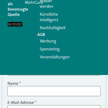
Makler
MehrCura
als
werden
Ihre E-Mail-Adresse wird nicht veröffentlicht.
bevorzugte
Erforderliche Felder sind mit
*
markiert
Künstliche
Quelle
Intelligenz
Kommentar
*
Nachhaltigkeit
AGB
Werbung
Sponsoring
Veranstaltungen
Name
*
E-Mail-Adresse
*